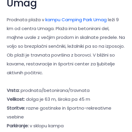
Umag
Prodnata plaža v
kampu Camping Park Umag
leži 9
km od centra Umaga. Plaža ima betonirani del,
majhne uvale z večjim prodom in skalnate predele. Na
voljo so brezplačni senčniki, ležalniki pa so na izposojo.
Ob plaži je travnata površina z borovci. V bližini so
kavarne, restavracije in športni center za ljubitelje
aktivnih počitnic.
Vrsta:
prodnata/betonirana/travnata
Velikost:
dolga je 63 m, široka pa 45 m
Storitve:
razne gostinske in športno-rekreativne
vsebine
Parkiranje:
v sklopu kampa