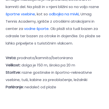
kamniti del. Na plaži in v njeni bližini so na voljo razne
športne vsebine
, kot so
odbojka na mivki
, Umag
Tennis Academy, igrišče z otroškimi atrakcijami in
center za
vodne športe
. Ob plaži sta tudi bazen za
odrasle ter bazen za otroke in dojenčke. Do plaže se
lahko pripeljete s turističnim vlakcem.
Vrsta:
prodnata/kamnita/betonirana
Velikost:
dolga je 150 m, široka pa 20 m
Storitve:
razne gostinske in športno-rekreativne
vsebine, tuši, kabine za preoblačenje, ležalniki
Parkiranje:
nedaleč od plaže