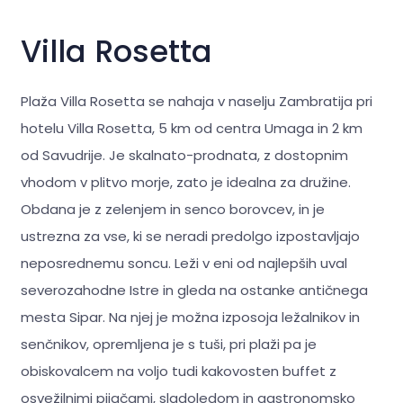
Villa Rosetta
Plaža Villa Rosetta se nahaja v naselju Zambratija pri
hotelu Villa Rosetta, 5 km od centra Umaga in 2 km
od Savudrije. Je skalnato-prodnata, z dostopnim
vhodom v plitvo morje, zato je idealna za družine.
Obdana je z zelenjem in senco borovcev, in je
ustrezna za vse, ki se neradi predolgo izpostavljajo
neposrednemu soncu. Leži v eni od najlepših uval
severozahodne Istre in gleda na ostanke antičnega
mesta Sipar. Na njej je možna izposoja ležalnikov in
senčnikov, opremljena je s tuši, pri plaži pa je
obiskovalcem na voljo tudi kakovosten buffet z
osvežilnimi pijačami, sladoledom in gastronomsko