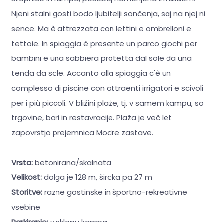
Njeni stalni gosti bodo ljubitelji sončenja, saj na njej ni
sence. Ma è attrezzata con lettini e ombrelloni e
tettoie. In spiaggia è presente un parco giochi per
bambini e una sabbiera protetta dal sole da una
tenda da sole. Accanto alla spiaggia c'è un
complesso di piscine con attraenti irrigatori e scivoli
per i più piccoli. V bližini plaže, tj. v samem kampu, so
trgovine, bari in restavracije. Plaža je več let
zapovrstjo prejemnica Modre zastave.
Vrsta:
betonirana/skalnata
Velikost:
dolga je 128 m, široka pa 27 m
Storitve:
razne gostinske in športno-rekreativne
vsebine
Parkiranje:
v sklopu kampa