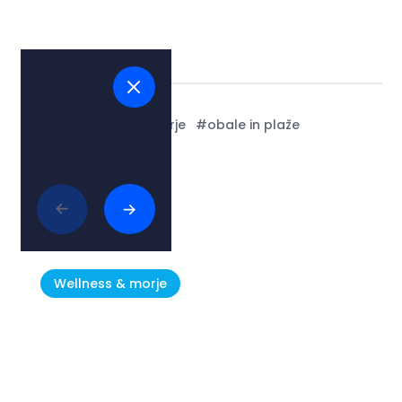
Tags:
#jadransko morje
#obale in plaže
Povezani članki
Wellness & morje