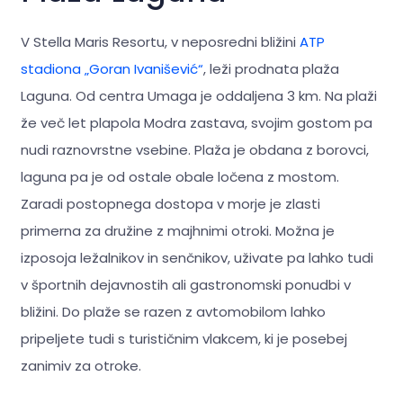
V Stella Maris Resortu, v neposredni bližini
ATP
stadiona „Goran Ivanišević“
, leži prodnata plaža
Laguna. Od centra Umaga je oddaljena 3 km. Na plaži
že več let plapola Modra zastava, svojim gostom pa
nudi raznovrstne vsebine. Plaža je obdana z borovci,
laguna pa je od ostale obale ločena z mostom.
Zaradi postopnega dostopa v morje je zlasti
primerna za družine z majhnimi otroki. Možna je
izposoja ležalnikov in senčnikov, uživate pa lahko tudi
v športnih dejavnostih ali gastronomski ponudbi v
bližini. Do plaže se razen z avtomobilom lahko
pripeljete tudi s turističnim vlakcem, ki je posebej
zanimiv za otroke.