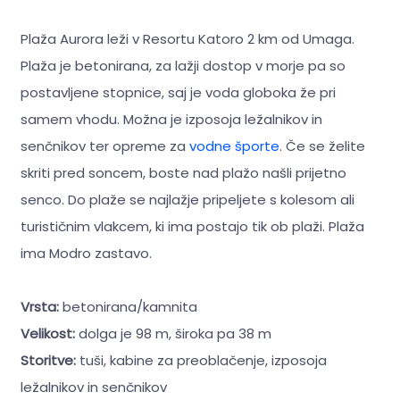
Plaža Aurora leži v Resortu Katoro 2 km od Umaga.
Plaža je betonirana, za lažji dostop v morje pa so
postavljene stopnice, saj je voda globoka že pri
samem vhodu. Možna je izposoja ležalnikov in
senčnikov ter opreme za
vodne športe
. Če se želite
skriti pred soncem, boste nad plažo našli prijetno
senco. Do plaže se najlažje pripeljete s kolesom ali
turističnim vlakcem, ki ima postajo tik ob plaži. Plaža
ima Modro zastavo.
Vrsta:
betonirana/kamnita
Velikost:
dolga je 98 m, široka pa 38 m
Storitve:
tuši, kabine za preoblačenje, izposoja
ležalnikov in senčnikov