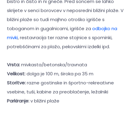
bistro in čisto in ni gneče. Pred soncem se lahko
skrijete v senci borovcev v neposredni bližini plaže. V
bližini plaže so tudi majhno otroško igrišče s
toboganom in gugalnicami, igrišče za
odbojko na
mivki
, restavracija ter razne stojnice s spominki,
potrebščinami za plažo, pekovskimi izdelki ipd.
Vrsta:
mivkasta/betonska/travnata
Velikost:
dolga je 100 m, široka pa 35 m
Storitve:
razne gostinske in športno-rekreativne
vsebine, tuši, kabine za preoblačenje, ležalniki
Parkiranje:
v bližini plaže