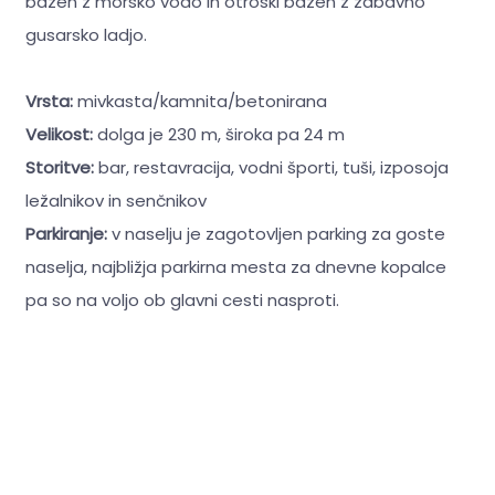
bazen z morsko vodo in otroški bazen z zabavno
gusarsko ladjo.
Vrsta:
mivkasta/kamnita/betonirana
Velikost:
dolga je 230 m, široka pa 24 m
Storitve:
bar, restavracija, vodni športi, tuši, izposoja
ležalnikov in senčnikov
Parkiranje:
v naselju je zagotovljen parking za goste
naselja, najbližja parkirna mesta za dnevne kopalce
pa so na voljo ob glavni cesti nasproti.