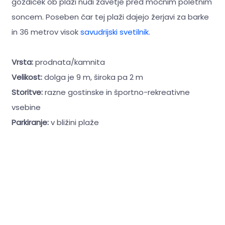
gozdiček ob plaži nudi zavetje pred močnim poletnim
soncem. Poseben čar tej plaži dajejo žerjavi za barke
in 36 metrov visok
savudrijski svetilnik.
Vrsta:
prodnata/kamnita
Velikost:
dolga je 9 m, široka pa 2 m
Storitve:
razne gostinske in športno-rekreativne
vsebine
Parkiranje:
v bližini plaže