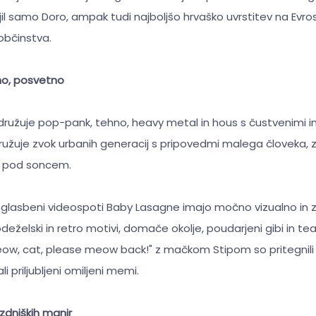
il samo Doro, ampak tudi najboljšo hrvaško uvrstitev na Evr
občinstva.
no, posvetno
ružuje pop-pank, tehno, heavy metal in hous s čustvenimi in
žuje zvok urbanih generacij s pripovedmi malega človeka, zla
or pod soncem.
 glasbeni videospoti Baby Lasagne imajo močno vizualno in
elski in retro motivi, domače okolje, poudarjeni gibi in tea
Meow, cat, please meow back!" z mačkom Stipom so pritegnil
i priljubljeni omiljeni memi.
zdniških manir