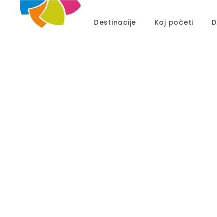
Destinacije
Kaj početi
D