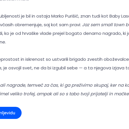
jubljenosti je bil in ostaja Marko Purišić, znan tudi kot Baby La
včasih obremenjuje, saj kot sam pravi:
Jaz sem small town b
di, ko je od hrvaške vlade prejel bogato denarno nagrado, ki j
ne.
rostost in iskrenost so ustvarili brigado zvestih oboževalcev
 je, je osvojil svet, ne da bi izgubil sebe — a ta njegova izjava 
 ali nagrade, temveč za čas, ki ga preživimo skupaj, ker na ko
el veliko trofej, ampak ali so s tabo tvoji prijatelji in mačke
mljevidu