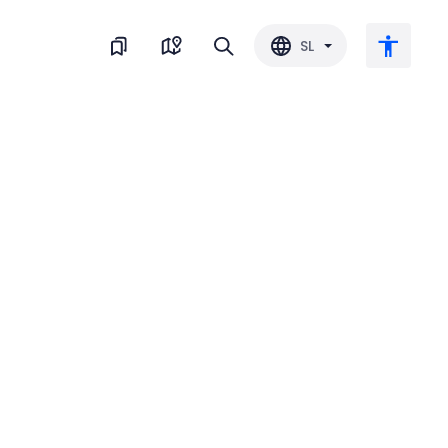
SL
Veliko besedilo
Obrni barvo
Črnobela
Razmik med črkami
Razmik med vrsticami