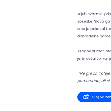
Kljub svetovni pril
soseske. Slava ga 
srce je pokazal tu
dobrodelne name
Njegov humor, prep
je, in ostal to, kar
“Ne gre za trofeje
pomembno, ali si im
Glej na ze