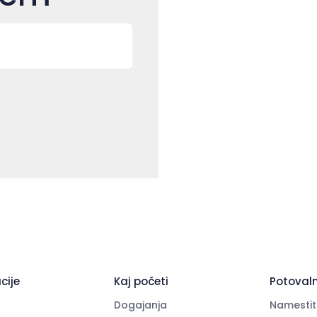
cije
Kaj početi
Potovaln
Dogajanja
Namestit