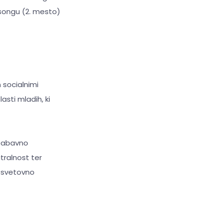
osongu (2. mesto)
 socialnimi
sti mladih, ki
 zabavno
tralnost ter
i svetovno