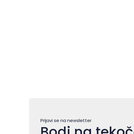
Tedenski pregled dogodkov |
3.–9. avgust
Prijavi se na newsletter
Bodi na teko