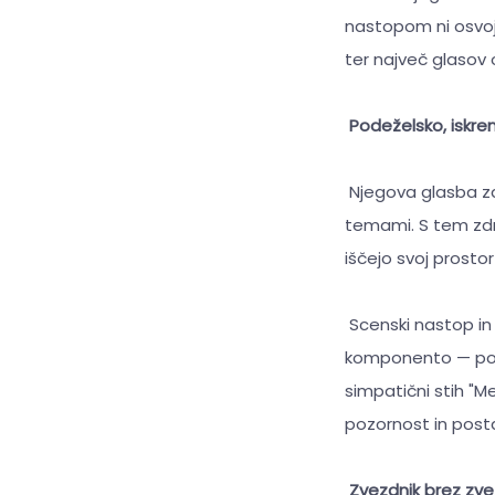
nastopom ni osvoj
ter največ glasov 
Podeželsko, iskre
Njegova glasba zd
temami. S tem zdru
iščejo svoj prost
Scenski nastop in
komponento — podež
simpatični stih "
pozornost in postal
Zvezdnik brez zve