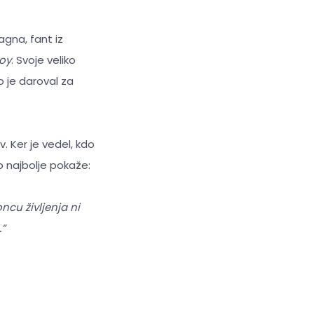
sagna, fant iz
oy
. Svoje veliko
o je daroval za
. Ker je vedel, kdo
to najbolje pokaže:
ncu življenja ni
.”