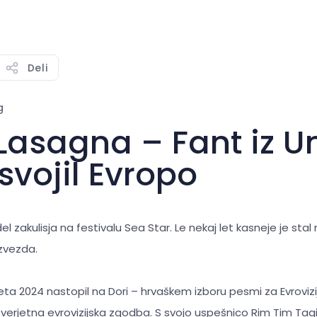
Deli
g
Lasagna – Fant iz 
osvojil Evropo
 del zakulisja na festivalu Sea Star. Le nekaj let kasneje je stal
 zvezda.
ta 2024 nastopil na Dori – hrvaškem izboru pesmi za Evrovizij
verjetna evrovizijska zgodba. S svojo uspešnico Rim Tim Tagi