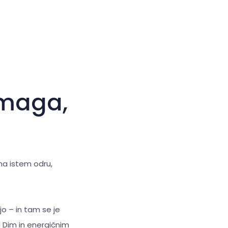
Velik kazalec
Ponastavi orodja
Umaga,
 na istem odru,
o – in tam se je
 Dim in energičnim