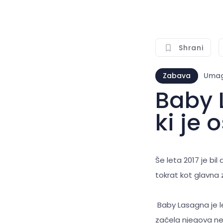
Shrani
Zabava
Uma
Baby 
ki je 
Še leta 2017 je bil
tokrat kot glavna
Baby Lasagna je le
začela njegova ne