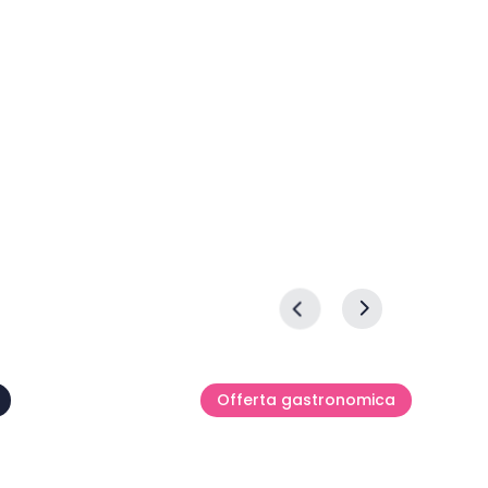
LI
ne &
ghts
Teran Wine & Walk
03 ott
Offerta gastronomica