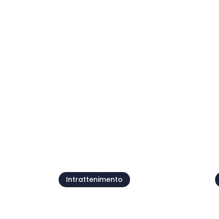
Notti del Vino 2026
08 ago
1
Mostra tutto
Intrattenimento