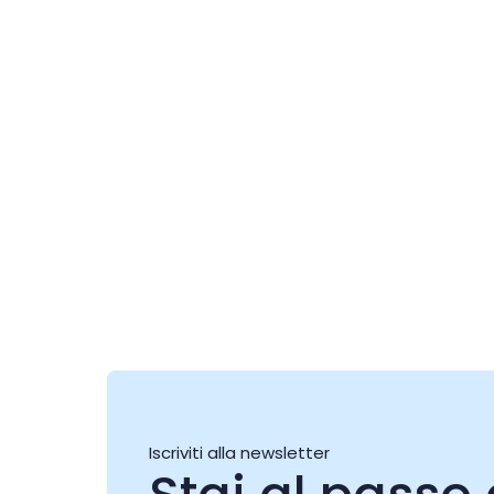
Live @Jazz Corner /
Damjan Grbac Trio
07 ago
Iscriviti alla newsletter