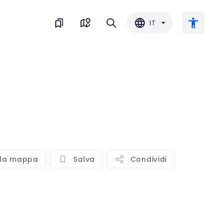
IT
Testo grande
Inverti il colore
Bianco e nero
lla mappa
Salva
Condividi
Spaziatura del carattere
Interlinea