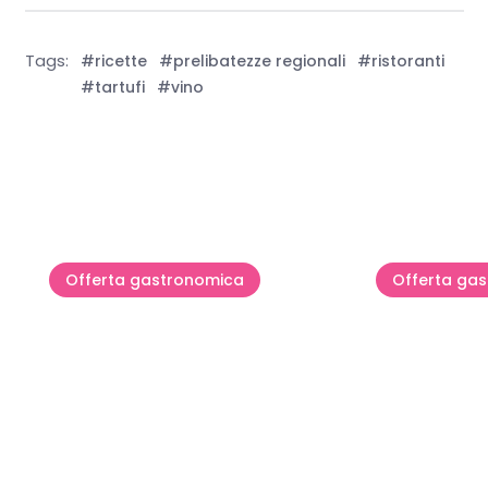
Tags:
#ricette
#prelibatezze regionali
#ristoranti
#tartufi
#vino
Mostra tutto
Offerta gastronomica
Offerta ga