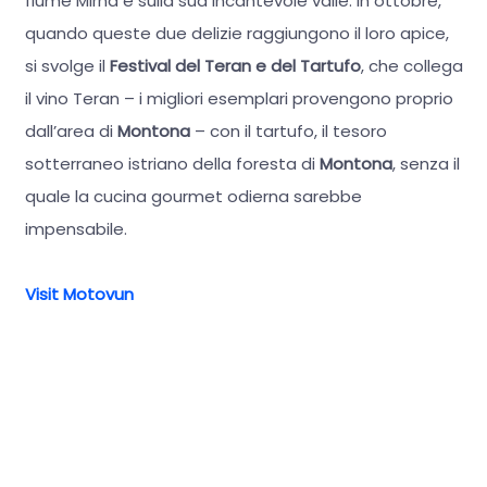
fiume Mirna e sulla sua incantevole valle. In ottobre,
quando queste due delizie raggiungono il loro apice,
si svolge il
Festival del Teran e del Tartufo
, che collega
il vino Teran – i migliori esemplari provengono proprio
dall’area di
Montona
– con il tartufo, il tesoro
sotterraneo istriano della foresta di
Montona
, senza il
quale la cucina gourmet odierna sarebbe
impensabile.
Visit Motovun