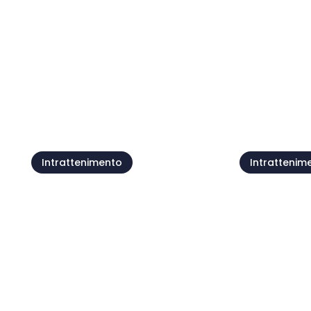
Notti del Vino 2026
Portole 
08 ago
10 ago
Mostra tutto
Intrattenimento
Intrattenim
Kino OKO: Proiezione
Cinematografica
Festival 