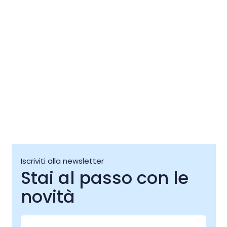
all’Aperto, film Un
06 ago
06 ago - 08 
Poeta
Iscriviti alla newsletter
Stai al passo con le
novità