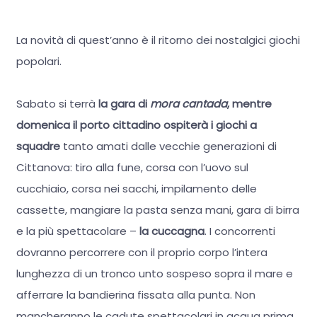
La novità di quest’anno è il ritorno dei nostalgici giochi
popolari.
Sabato si terrà
la gara di
mora cantada
,
mentre
domenica il porto cittadino ospiterà i giochi a
squadre
tanto amati dalle vecchie generazioni di
Cittanova: tiro alla fune, corsa con l’uovo sul
cucchiaio, corsa nei sacchi, impilamento delle
cassette, mangiare la pasta senza mani, gara di birra
e la più spettacolare –
la cuccagna
. I concorrenti
dovranno percorrere con il proprio corpo l’intera
lunghezza di un tronco unto sospeso sopra il mare e
afferrare la bandierina fissata alla punta. Non
mancheranno le cadute spettacolari in acqua prima