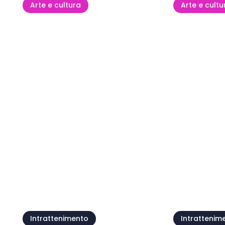
Arte e cultura
Arte e cultu
Festa di Santa Maria
della Neve
Kids' Day
08 ago - 09 ago
09 ago
Mostra tutto
Intrattenimento
Intrattenim