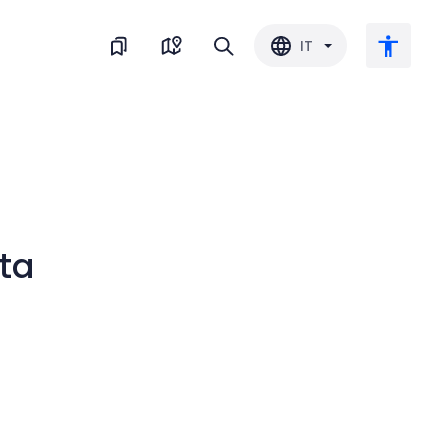
IT
Testo grande
Inverti il colore
ta
Bianco e nero
Spaziatura del carattere
Interlinea