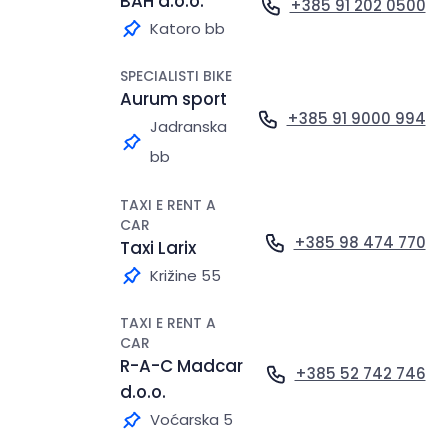
BAH d.o.o.
+385 91 202 0500
Katoro bb
SPECIALISTI BIKE
Aurum sport
+385 91 9000 994
Jadranska
bb
TAXI E RENT A
CAR
+385 98 474 770
Taxi Larix
Križine 55
TAXI E RENT A
CAR
R-A-C Madcar
+385 52 742 746
d.o.o.
Voćarska 5