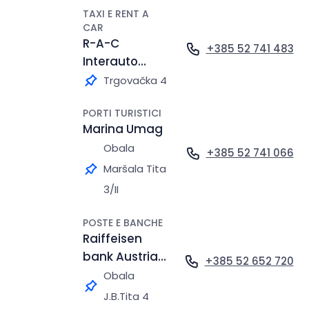
TAXI E RENT A
CAR
R-A-C
+385 52 741 483
Interauto
d.o.o.
Trgovačka 4
PORTI TURISTICI
Marina Umag
Obala
+385 52 741 066
Maršala Tita
3/II
POSTE E BANCHE
Raiffeisen
bank Austria
+385 52 652 720
d.d.
Obala
J.B.Tita 4