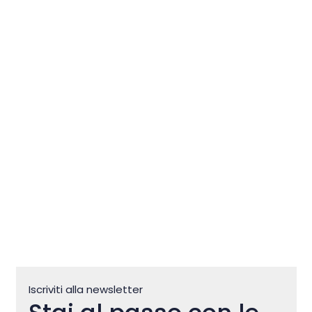
Capra d’Oro nei Colori della
Istria Nordoccidentale
Iscriviti alla newsletter