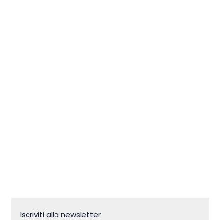
Chiesa di San Pellegrino a
Zlatorog: una storia millenaria
sul mare
Iscriviti alla newsletter