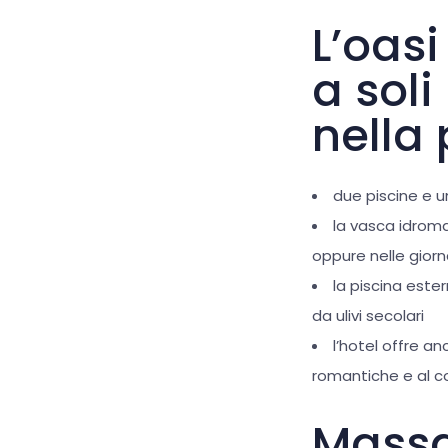
L’oas
a sol
nella 
due piscine e 
la vasca idroma
oppure nelle gior
la piscina este
da ulivi secolari
l’hotel offre an
romantiche e al co
Massag