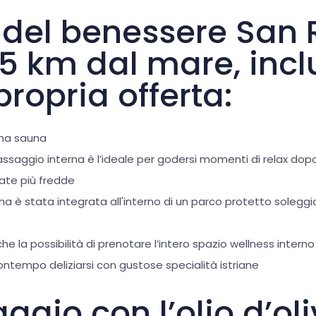
i del benessere San 
i 5 km dal mare, inc
propria offerta:
una sauna
ssaggio interna è l’ideale per godersi momenti di relax do
nate più fredde
rna è stata integrata all'interno di un parco protetto solegg
che la possibilità di prenotare l’intero spazio wellness intern
ntempo deliziarsi con gustose specialità istriane
gio con l’olio d’ol