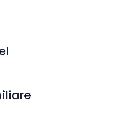
Cursore grande
Ripristina strumenti
el
iliare