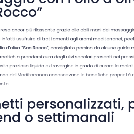
Rocco”
resa ancor più rilassante grazie alle abili mani dei massagg
e infatti usufruire di trattamenti agli aromi mediterranei, pee
olio d’oliva “San Rocco”
, consigliato persino da alcune guide mo
netich a prendersi cura degli ulivi secolari presenti nei pressi
sto prezioso liquido extravergine in grado di curare le malatti
donne del Mediterraneo conoscevano le benefiche proprietà de
nto.
tti personalizzati, p
nd o settimanali