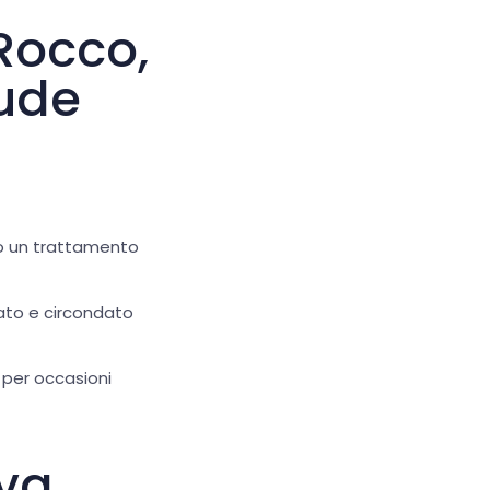
Rocco,
lude
po un trattamento
iato e circondato
o per occasioni
iva