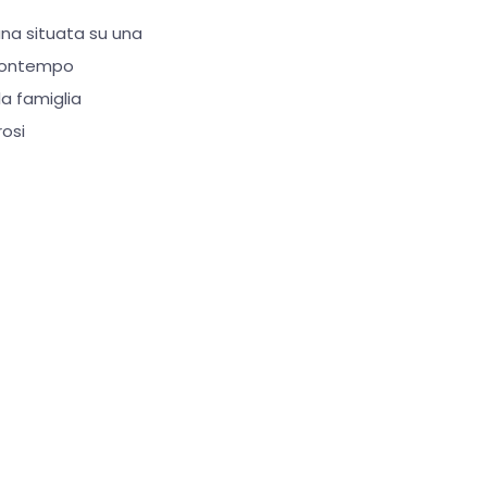
riana situata su una
l contempo
la famiglia
osi