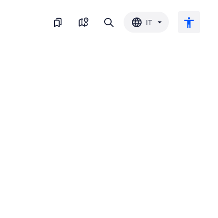
IT
Testo grande
Inverti il colore
Bianco e nero
Spaziatura del carattere
Interlinea