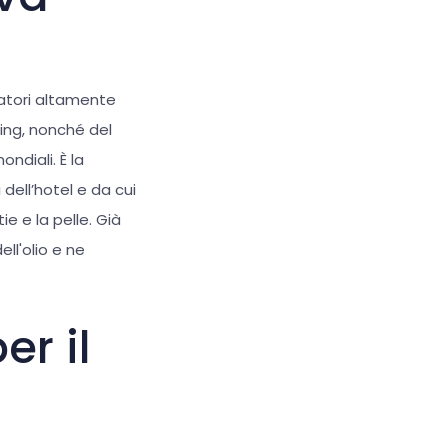
iatori altamente
ling, nonché del
ndiali. È la
 dell’hotel e da cui
e e la pelle. Già
ll'olio e ne
er il