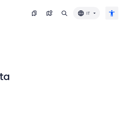
IT
Testo grande
Inverti il colore
ta
Bianco e nero
Spaziatura del carattere
Interlinea