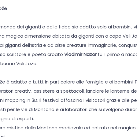
Jože
mondo dei giganti e delle fiabe sia adatto solo ai bambini, 
una magica dimensione abitata da giganti con a capo Veli J
ai giganti dell’Istria e ad altre creature immaginarie, conquis
moso scrittore e poeta croato
Vladimir Nazor
fu il primo a racc
 buono Veli Jože.
 Jože è adatto a tutti, in particolare alle famiglie e ai bambini.
atori creativi, assistere a spettacoli, lanciare le lanterne de
ni mapping in 3D. Il festival affascina i visitatori grazie alle 
sti per le vie di Montona e ai laboratori che si svolgono dura
nia di esperti.
era mistica della Montona medievale ed entrate nel magico
li.