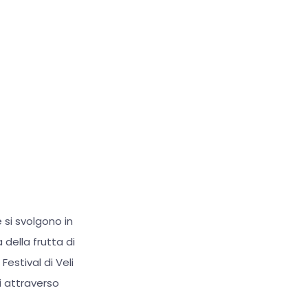
Cursore grande
Ripristina strumenti
 si svolgono in
 della frutta di
Festival di Veli
i attraverso