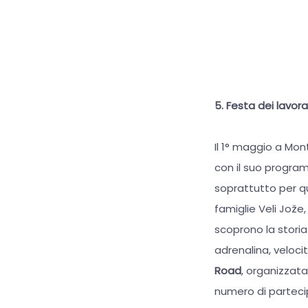
5. Festa dei lavor
Il 1° maggio a Mon
con il suo program
soprattutto per qu
famiglie Veli Jože,
scoprono la storia
adrenalina, veloci
Road
, organizzat
numero di partecipa