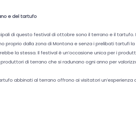
rano e del tartufo
ipali di questo festival di ottobre sono il terrano e il tartufo. I 
 proprio dalla zona di Montona e senza i prelibati tartufi l
ebbe la stessa. Il festival è un’occasione unica per i produttor
i produttori di terrano che si radunano ogni anno per valorizz
tartufo abbinati al terrano offrono ai visitatori un’esperienza c