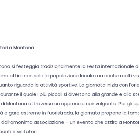
atori a Montona
tona si festeggia tradizionalmente la Festa internazionale de
ma attira non solo la popolazione locale ma anche molti visi
anto riguarda le attività sportive. La giornata inizia con l’o
 durante il quale i più piccoli si divertono alla grande e allo
 di Montona attraverso un approccio coinvolgente. Per gli ap
tà e gare estreme in fuoristrada, la giornata propone la fa
a dall’omonima associazione – un evento che attira a Monto
nti e visitatori.