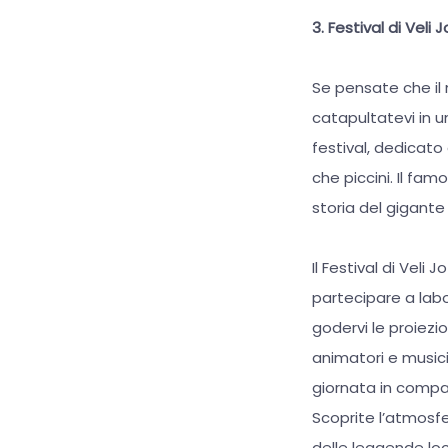
3. Festival di Veli 
Se pensate che il 
catapultatevi in 
festival, dedicato 
che piccini. Il fa
storia del gigante
Il Festival di Veli
partecipare a labor
godervi le proiezio
animatori e musici
giornata in compag
Scoprite l’atmosf
delle leggende loca