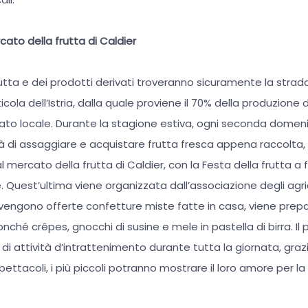
rcato della frutta di Caldier
rutta e dei prodotti derivati troveranno sicuramente la strada 
ola dell’Istria, dalla quale proviene il 70% della produzione di
to locale. Durante la stagione estiva, ogni seconda domenica
ità di assaggiare e acquistare frutta fresca appena raccolt
al mercato della frutta di Caldier, con la Festa della frutta 
. Quest’ultima viene organizzata dall’associazione degli agric
 vengono offerte confetture miste fatte in casa, viene prep
nché crêpes, gnocchi di susine e mele in pastella di birra. 
di attività d’intrattenimento durante tutta la giornata, grazi
pettacoli, i più piccoli potranno mostrare il loro amore per la