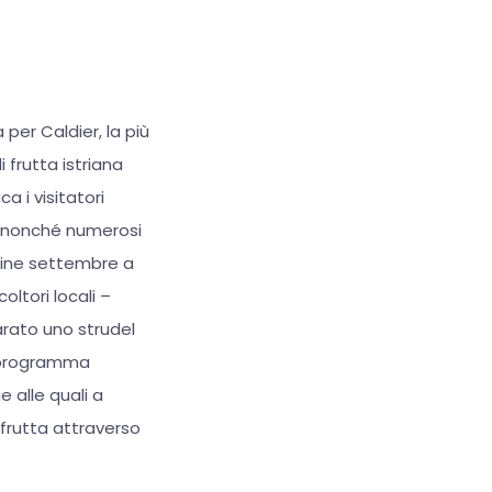
per Caldier, la più
 frutta istriana
 i visitatori
a, nonché numerosi
a fine settembre a
oltori locali –
arato uno strudel
Il programma
e alle quali a
 frutta attraverso