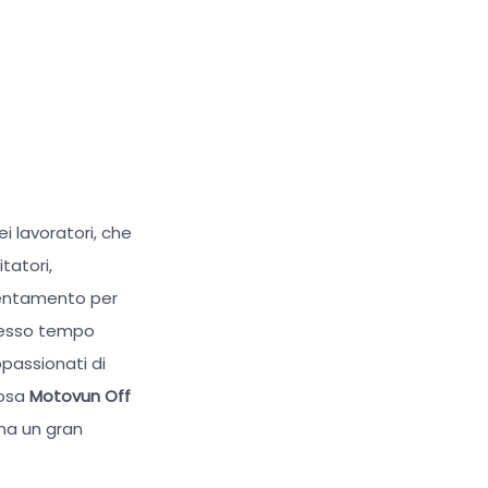
i lavoratori, che
tatori,
rientamento per
 stesso tempo
passionati di
mosa
Motovun Off
na un gran