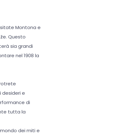
visitate Montona e
ože. Questo
terà sia grandi
ontare nel 1908 la
 Potrete
i desideri e
performance di
nte tutta la
 mondo dei miti e