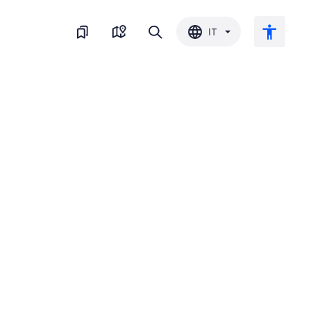
IT
Testo grande
Inverti il colore
Bianco e nero
Spaziatura del carattere
Interlinea