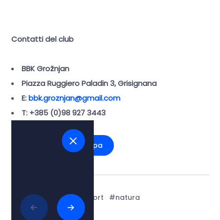
Contatti del club
BBK Grožnjan
Piazza Ruggiero Paladin 3, Grisignana
E:
bbk.groznjan@gmail.com
T: +385 (0)98 927 3443
Vedi sulla mappa
Tags:
#ciclismo
#sport
#natura