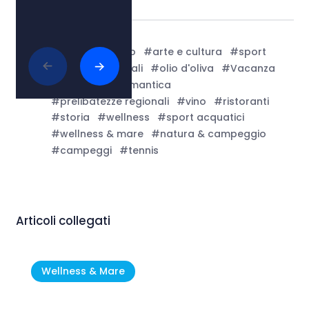
Tags:
#mare Adriatico
#arte e cultura
#sport
#bellezze naturali
#olio d'oliva
#Vacanza
#spiagge
#romantica
#prelibatezze regionali
#vino
#ristoranti
#storia
#wellness
#sport acquatici
#wellness & mare
#natura & campeggio
#campeggi
#tennis
Articoli collegati
Wellness & Mare