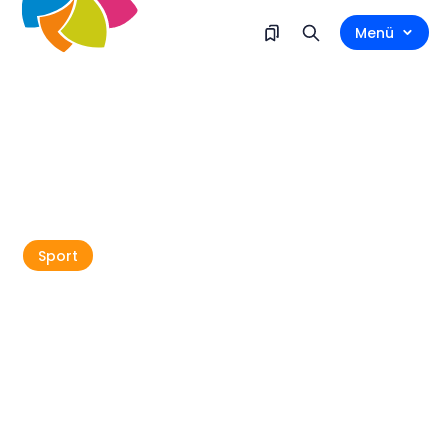
Menü
Sport
Samstag 11. April , 09:00
Umag, Stella Maris, Umag
RADFAHREN
SPORT
Giro di Umago