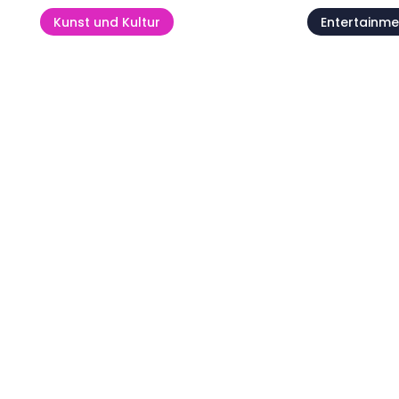
Kunst und Kultur
Entertainme
Kids' Day
Bel Cant
09 Aug
11 Aug