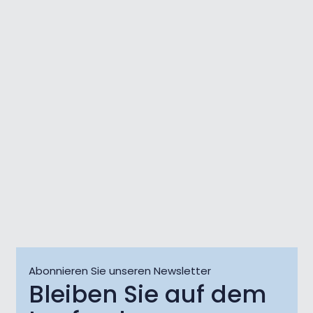
Live @Jazz Corner /
Die Wald
Damjan Grbac Trio
Dichtertr
07 Aug
07 Aug
Abonnieren Sie unseren Newsletter
Bleiben Sie auf dem