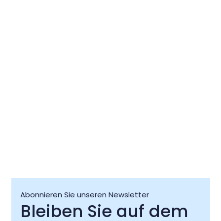
Live @Jazz Corner /
Die Wald
Damjan Grbac Trio
Dichtertr
07 Aug
07 Aug
Abonnieren Sie unseren Newsletter
Bleiben Sie auf dem