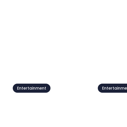
Live @Jazz Corner /
Die Wald
Damjan Grbac Trio
Dichtertr
07 Aug
07 Aug
Alle anzeigen
Entertainment
Entertainme