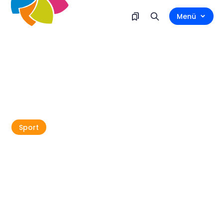
Menü
Sport
Samstag 21. Februar
Brtonigla, Brtonigla
JOGGING
NATURSCHÖNHEITEN
Brtonigla Adventure