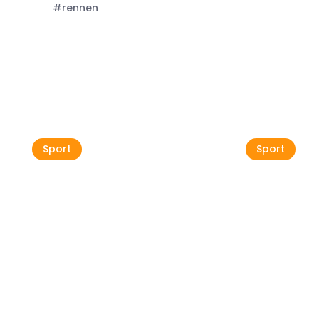
#rennen
Alle anzeigen
Sport
Sport
Epic Rides zum
allerersten Mal in Buje
Umag R
05 Sep
03 Okt