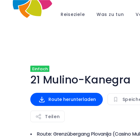
Reiseziele
Was zu tun
V
Einfach
21 Mulino-Kanegra
Route herunterladen
Speich
Teilen
Route: Grenzübergang Plovanija (Casino Mul