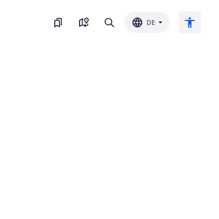
DE
Großer Text
Farbe umkehren
Schwarz-Weiss
Buchstaben-Abstand
Zeilenabstand