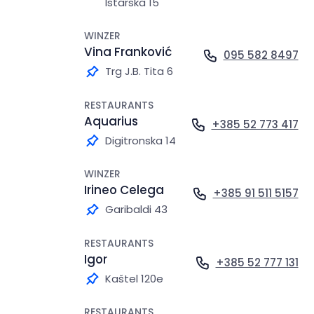
Istarska 15
WINZER
Vina Franković
095 582 8497
Trg J.B. Tita 6
RESTAURANTS
Aquarius
+385 52 773 417
Digitronska 14
WINZER
Irineo Celega
+385 91 511 5157
Garibaldi 43
RESTAURANTS
Igor
+385 52 777 131
Kaštel 120e
RESTAURANTS