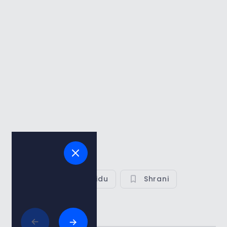
Glej na zemljevidu
Shrani
Deli