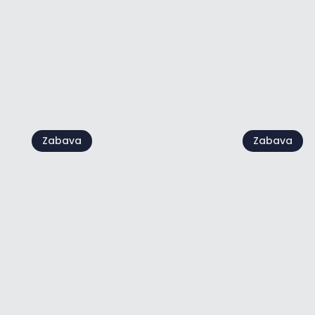
09 avg.
22 avg.
Poglej vse
Zabava
Zabava
Live @Ja
Festival ljubezni
Damjan G
06 avg. - 08 avg.
07 avg.