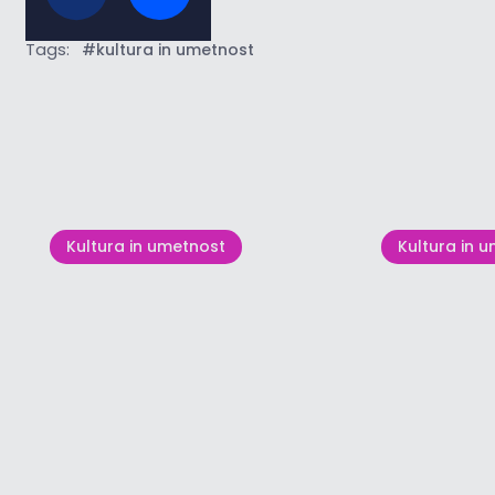
Tags:
#kultura in umetnost
Poglej vse
Kultura in umetnost
Kultura in 
Kids' Day
Croatia F