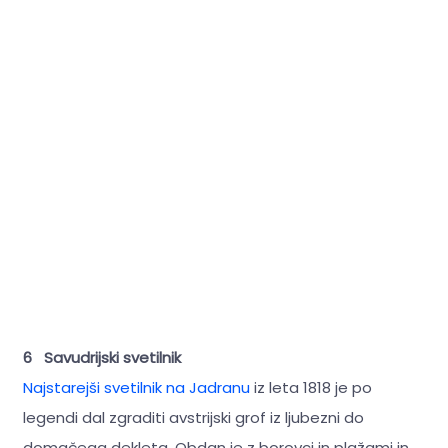
6 Savudrijski svetilnik
Najstarejši svetilnik na Jadranu
iz leta 1818 je po
legendi dal zgraditi avstrijski grof iz ljubezni do
domačega dekleta. Obdan je z borovci in plažami in