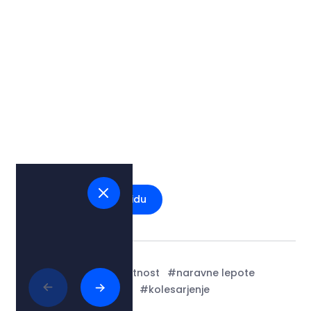
Glej na zemljevidu
Tags:
#kultura in umetnost
#naravne lepote
#obale in plaže
#kolesarjenje