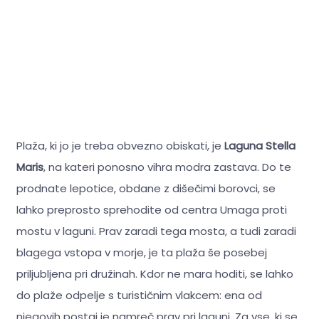
Plaža, ki jo je treba obvezno obiskati, je
Laguna Stella
Maris
, na kateri ponosno vihra modra zastava. Do te
prodnate lepotice, obdane z dišečimi borovci, se
lahko preprosto sprehodite od centra Umaga proti
mostu v laguni. Prav zaradi tega mosta, a tudi zaradi
blagega vstopa v morje, je ta plaža še posebej
priljubljena pri družinah. Kdor ne mara hoditi, se lahko
do plaže odpelje s turističnim vlakcem: ena od
njegovih postaj je namreč prav pri laguni. Za vse, ki se