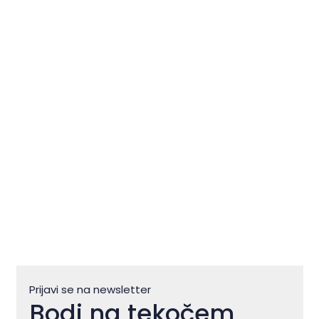
Novigrad – Cittanova: kjer se
Istra doživlja počasi in pristno
Prijavi se na newsletter
Bodi na tekočem