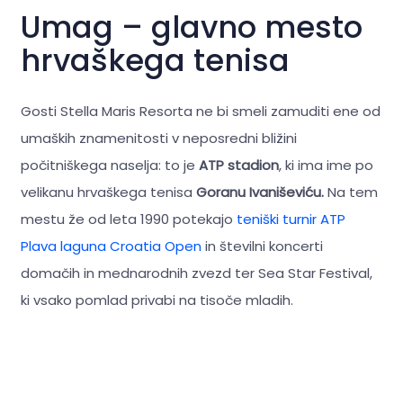
Umag – glavno mesto
hrvaškega tenisa
Gosti Stella Maris Resorta ne bi smeli zamuditi ene od
umaških znamenitosti v neposredni bližini
počitniškega naselja: to je
ATP stadion
, ki ima ime po
velikanu hrvaškega tenisa
Goranu Ivaniševiću.
Na tem
mestu že od leta 1990 potekajo
teniški turnir ATP
Plava laguna Croatia Open
in številni koncerti
domačih in mednarodnih zvezd ter Sea Star Festival,
ki vsako pomlad privabi na tisoče mladih.