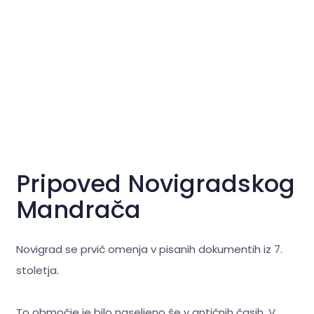
Pripoved Novigradskog
Mandrača
Novigrad se prvič omenja v pisanih dokumentih iz 7.
stoletja.
To območje je bilo naseljeno še v antičnih časih. V