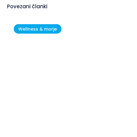
Povezani članki
Wellness & morje
Novigrad – Cittanova: kjer se
Istra doživlja počasi in pristno