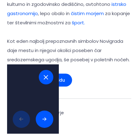
kulturno in zgodovinsko dediščino, avtohtono
istrsko
gastronomijo
, lepo obalo in
čistim morjem
za kopanje
ter številnimi možnostmi za
šport.
Kot eden najbolj prepoznavnih simbolov Novigrada
daje mestu in njegovi okolici poseben čar
sredozemskega ugodja, še posebej v poletnih nočeh.
Glej na zemljevidu
Tags:
#jadransko morje