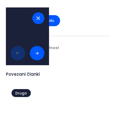
Glej na zemljevidu
Tags:
#kultura in umetnost
Povezani članki
Drugo