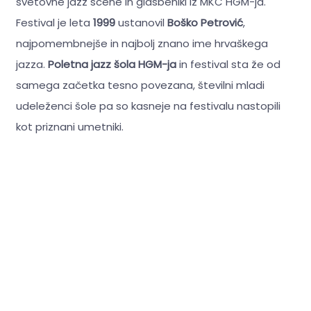
svetovne jazz scene in glasbeniki iz MKC HGM-ja.
Festival je leta
1999
ustanovil
Boško Petrović
,
najpomembnejše in najbolj znano ime hrvaškega
jazza.
Poletna jazz šola HGM-ja
in festival sta že od
samega začetka tesno povezana, številni mladi
udeleženci šole pa so kasneje na festivalu nastopili
kot priznani umetniki.