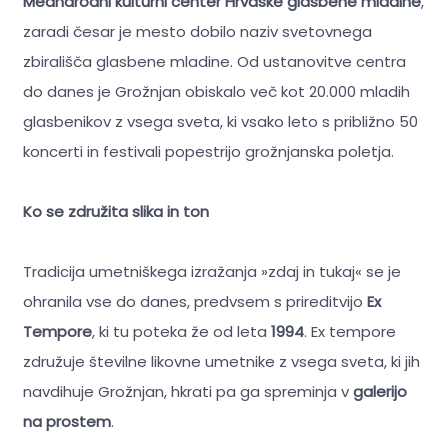
Mednarodni kulturni center Hrvaške glasbene mladine
,
zaradi česar je mesto dobilo naziv svetovnega
zbirališča glasbene mladine. Od ustanovitve centra
do danes je Grožnjan obiskalo več kot 20.000 mladih
glasbenikov z vsega sveta, ki vsako leto s približno 50
koncerti in festivali popestrijo grožnjanska poletja.
Ko se združita slika in ton
Tradicija umetniškega izražanja »zdaj in tukaj« se je
ohranila vse do danes, predvsem s prireditvijo
Ex
Tempore
, ki tu poteka že od leta
1994
. Ex tempore
združuje številne likovne umetnike z vsega sveta, ki jih
navdihuje Grožnjan, hkrati pa ga spreminja v
galerijo
na prostem
.