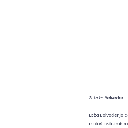
3. Loža Belveder
Loža Belveder je de
maloštevilni mimoid