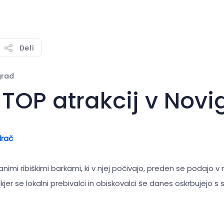
Deli
grad
 TOP atrakcij v Nov
rač
animi ribiškimi barkami, ki v njej počivajo, preden se podajo v
, kjer se lokalni prebivalci in obiskovalci še danes oskrbujejo 