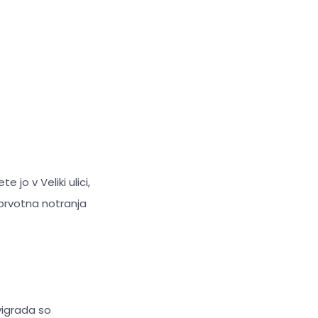
jo v Veliki ulici,
 prvotna notranja
vigrada so