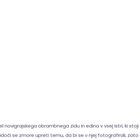
l novigrajskega obrambnega zidu in edina v vsej Istri, ki stoji 
oči se zmore upreti temu, da bi se v njej fotografirali, zato 