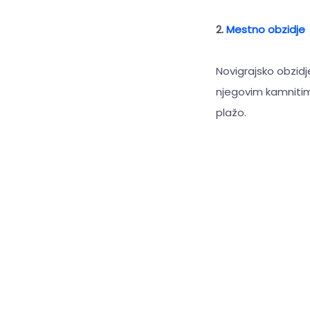
2.
Mestno obzidje
Novigrajsko obzid
njegovim kamnitim 
plažo.