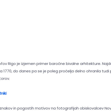
ov Rigo je izjemen primer baročne bivalne arhitekture. Najdete 
eta 1770, do danes pa se je poleg pročelja delno ohranila tudi
torov.
niki
 znakov in pogostih motivov na fotografijah obiskovalcev No