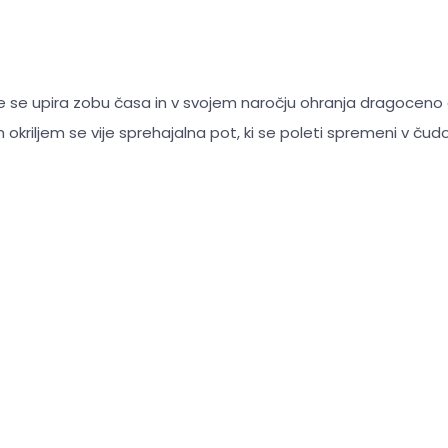
je se upira zobu časa in v svojem naročju ohranja dragoceno
okriljem se vije sprehajalna pot, ki se poleti spremeni v ču