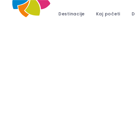
Destinacije
Kaj početi
D