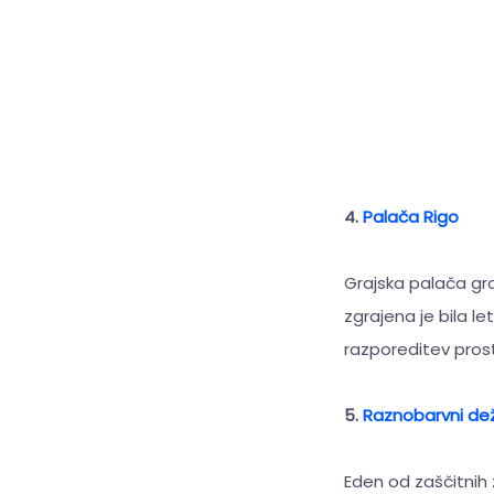
4.
Palača Rigo
Grajska palača grof
zgrajena je bila l
razporeditev pros
5.
Raznobarvni dež
Eden od zaščitnih