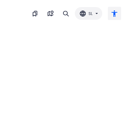
SL
Veliko besedilo
Obrni barvo
Črnobela
Razmik med črkami
Razmik med vrsticami