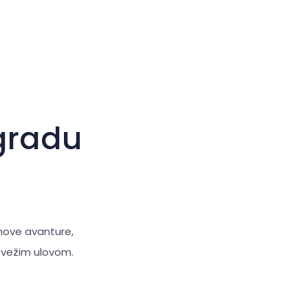
Velik kazalec
Ponastavi orodja
igradu
 nove avanture,
s svežim ulovom.