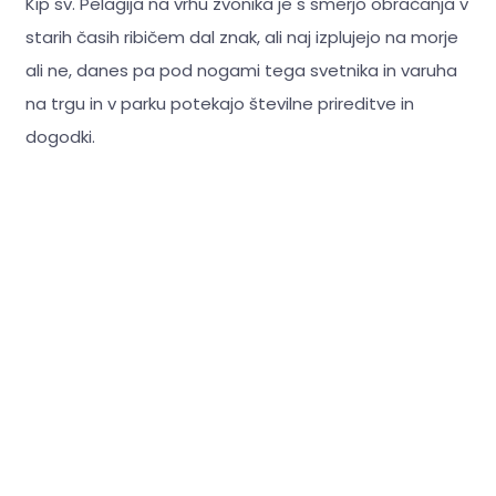
Kip sv. Pelagija na vrhu zvonika je s smerjo obračanja v
starih časih ribičem dal znak, ali naj izplujejo na morje
ali ne, danes pa pod nogami tega svetnika in varuha
na trgu in v parku potekajo številne prireditve in
dogodki.