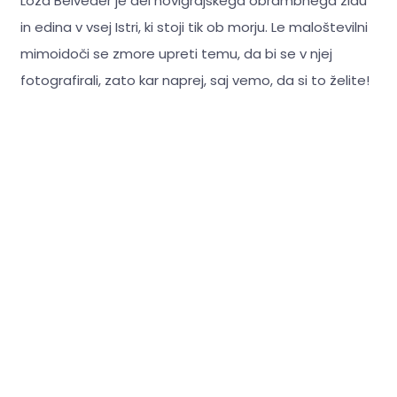
Loža Belveder je del novigrajskega obrambnega zidu
in edina v vsej Istri, ki stoji tik ob morju. Le maloštevilni
mimoidoči se zmore upreti temu, da bi se v njej
fotografirali, zato kar naprej, saj vemo, da si to želite!