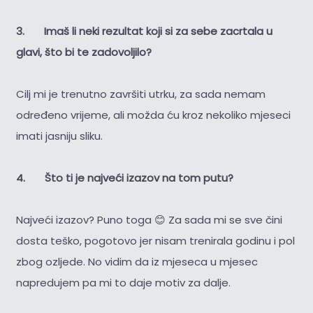
3. Imaš li neki rezultat koji si za sebe zacrtala u
glavi, što bi te zadovoljilo?
Cilj mi je trenutno završiti utrku, za sada nemam
određeno vrijeme, ali možda ću kroz nekoliko mjeseci
imati jasniju sliku.
4. Što ti je najveći izazov na tom putu?
Najveći izazov? Puno toga 😊 Za sada mi se sve čini
dosta teško, pogotovo jer nisam trenirala godinu i pol
zbog ozljede. No vidim da iz mjeseca u mjesec
napredujem pa mi to daje motiv za dalje.