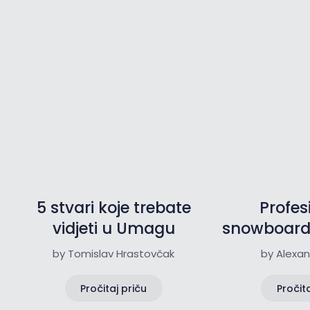
5 stvari koje trebate
Profes
vidjeti u Umagu
snowboarde
na Istria
by Tomislav Hrastovčak
by Alexan
Pročitaj priču
Pročita