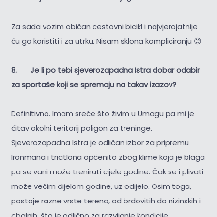
Za sada vozim običan cestovni bicikl i najvjerojatnije
ću ga koristiti i za utrku. Nisam sklona kompliciranju 😊
8. Je li po tebi sjeverozapadna Istra dobar odabir
za sportaše koji se spremaju na takav izazov?
Definitivno. Imam sreće što živim u Umagu pa mi je
čitav okolni teritorij poligon za treninge.
Sjeverozapadna Istra je odličan izbor za pripremu
Ironmana i triatlona općenito zbog klime koja je blaga
pa se vani može trenirati cijele godine. Čak se i plivati
može većim dijelom godine, uz odijelo. Osim toga,
postoje razne vrste terena, od brdovitih do nizinskih i
obalnih, što je odlično za razvijanje kondicije.