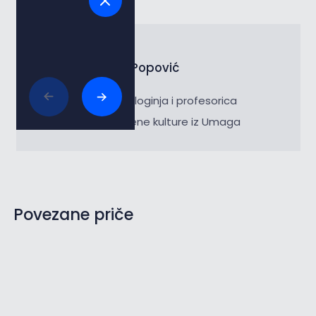
Autor
Josipa Popović
Diplomirana kineziologinja i profesorica
tjelesne i zdravstvene kulture iz Umaga
Povezane priče