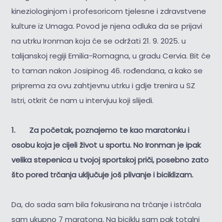
kineziologinjom i profesoricom tjelesne i zdravstvene
kulture iz Umaga. Povod je njena odluka da se prijavi
na utrku Ironman koja će se održati 21. 9. 2025. u
talijanskoj regiji Emilia-Romagna, u gradu Cervia. Bit će
to taman nakon Josipinog 46. rođendana, a kako se
priprema za ovu zahtjevnu utrku i gdje trenira u SZ
Istri, otkrit će nam u intervjuu koji slijedi.
1. Za početak, poznajemo te kao maratonku i
osobu koja je cijeli život u sportu. No Ironman je ipak
velika stepenica u tvojoj sportskoj priči, posebno zato
što pored trčanja uključuje još plivanje i biciklizam.
Da, do sada sam bila fokusirana na trčanje i istrčala
sam ukupno 7 maratona. Na biciklu sam pak totalni