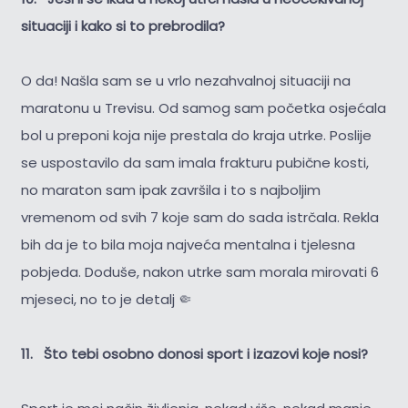
situaciji i kako si to prebrodila?
O da! Našla sam se u vrlo nezahvalnoj situaciji na
maratonu u Trevisu. Od samog sam početka osjećala
bol u preponi koja nije prestala do kraja utrke. Poslije
se uspostavilo da sam imala frakturu pubične kosti,
no maraton sam ipak završila i to s najboljim
vremenom od svih 7 koje sam do sada istrčala. Rekla
bih da je to bila moja najveća mentalna i tjelesna
pobjeda. Doduše, nakon utrke sam morala mirovati 6
mjeseci, no to je detalj 🤏
11. Što tebi osobno donosi sport i izazovi koje nosi?