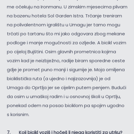
me očekuju na Ironmanu. U zimskim mjesecima plivam
na bazenu hotela Sol Garden Istra. Trčanje treniram
na polivalentnom igralištu u Umagu jer tamo mogu
trčati po tartanu što mi jako odgovara zbog mekane
podloge i manje mogućnosti za ozljede. A bicikl vozim
po cijeloj Bujštini. Osim glavnih prometnica kojima
vozim kad je neizbježno, radije biram sporedne ceste
gdje je promet puno manji i sigurnije je. Moja omiljena
biciklistička ruta (a ujedno i najizazovnija) je od
Umaga do Oprtlja jer se cijelim putem penjem. Budući
da osim u umaškoj radim i u osnovnoj školi u Oprtlju,
ponekad odem na posao biciklom pa spojim ugodno
s korisnim.
7. Koji bicikl voziš i hoćeš li njega koristiti za utrku?