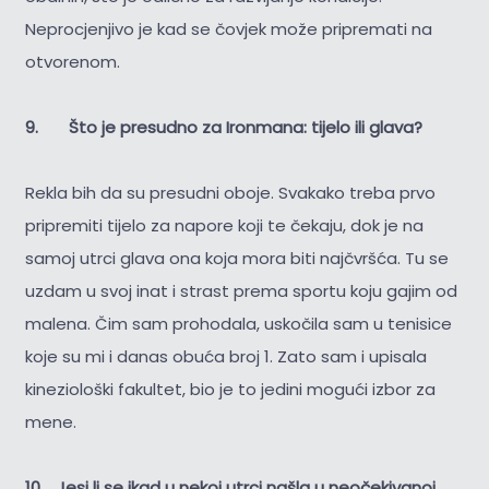
Neprocjenjivo je kad se čovjek može pripremati na
otvorenom.
9. Što je presudno za Ironmana: tijelo ili glava?
Rekla bih da su presudni oboje. Svakako treba prvo
pripremiti tijelo za napore koji te čekaju, dok je na
samoj utrci glava ona koja mora biti najčvršća. Tu se
uzdam u svoj inat i strast prema sportu koju gajim od
malena. Čim sam prohodala, uskočila sam u tenisice
koje su mi i danas obuća broj 1. Zato sam i upisala
kineziološki fakultet, bio je to jedini mogući izbor za
mene.
10. Jesi li se ikad u nekoj utrci našla u neočekivanoj