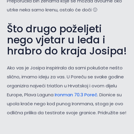
Preporučila bih ženama koje se možda dvoume oko
utrke neka samo krenu, ostalo će doći 🙂
Što drugo poželjeti
nego vjetar u leđa i
hrabro do kraja Josipa!
Ako vas je Josipa inspirirala da sami pokušate nešto
slično, imamo ideju za vas. U Poreču se svake godine
organizira najveći triatlon u Hrvatskoj i ovom dijelu
Europe, Plava Laguna
Ironman 70.3 Poreč
. Dionice su
upola kraće nego kod punog Ironmana, stoga je ovo
odlična prilika da testirate svoje granice. Pridružite se!