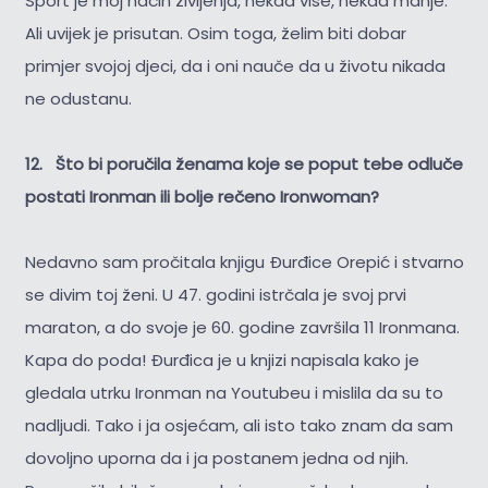
Sport je moj način življenja, nekad više, nekad manje.
Ali uvijek je prisutan. Osim toga, želim biti dobar
primjer svojoj djeci, da i oni nauče da u životu nikada
ne odustanu.
12. Što bi poručila ženama koje se poput tebe odluče
postati Ironman ili bolje rečeno Ironwoman?
Nedavno sam pročitala knjigu Đurđice Orepić i stvarno
se divim toj ženi. U 47. godini istrčala je svoj prvi
maraton, a do svoje je 60. godine završila 11 Ironmana.
Kapa do poda! Đurđica je u knjizi napisala kako je
gledala utrku Ironman na Youtubeu i mislila da su to
nadljudi. Tako i ja osjećam, ali isto tako znam da sam
dovoljno uporna da i ja postanem jedna od njih.