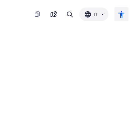
IT
Testo grande
Inverti il colore
Bianco e nero
Spaziatura del carattere
Interlinea