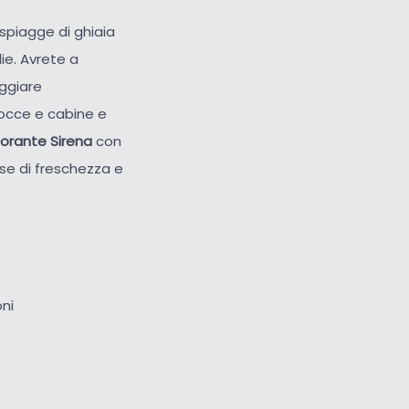
 spiagge di ghiaia
lie. Avrete a
eggiare
 docce e cabine e
torante Sirena
con
se di freschezza e
oni