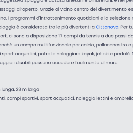
uggestiva spiaggia è dotata di lettini e ombrelloni, e nei peri
saggi all’aperto. Grazie al vicino centro del divertimento e
ina, i programmi d'intrattenimento quotidiani e la selezione
piaggia è considerata tra le più divertenti a
Cittanova
. Per tu
ort, ci sono a disposizione 17 campi da tennis a due passi 
onché un campo multifunzionale per calcio, pallacanestro e
i sport acquatici, potrete noleggiare kayak, jet ski e pedalò.
aggia i disabili possono accedere facilmente al mare.
 lunga, 28 m larga
nti, campi sportivi, sport acquatici, noleggio lettini e ombrell