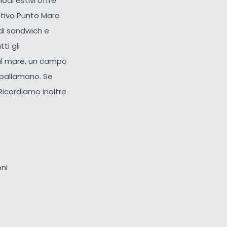
odi estivi offre
stivo Punto Mare
 di sandwich e
tti gli
dal mare, un campo
 pallamano. Se
 Ricordiamo inoltre
oni