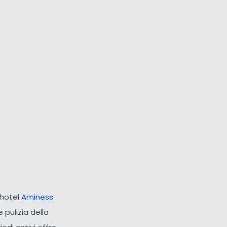
Cursore grande
Ripristina strumenti
l’hotel
Aminess
 pulizia della