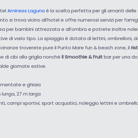
otel
Aminess Laguna
è la scelta perfetta per gli amanti delle
o si trova vicino all’hotel e offre numerosi servizi per famig
ea per bambini attrezzata e all’ombra e potrete inoltre nol
ve di vario tipo. La spiaggia è dotata di lettini, ombrelloni,
cinanze troverete pure il Punto Mare fun & beach zone, il
ris
 di cibi alla griglia nonché
il
Smoothie & Fruit
bar per una do
lde giornate estive.
vimentate e ghiaia
 lunga, 27 m larga
nti, campi sportivi, sport acquatici, noleggio lettini e ombrell