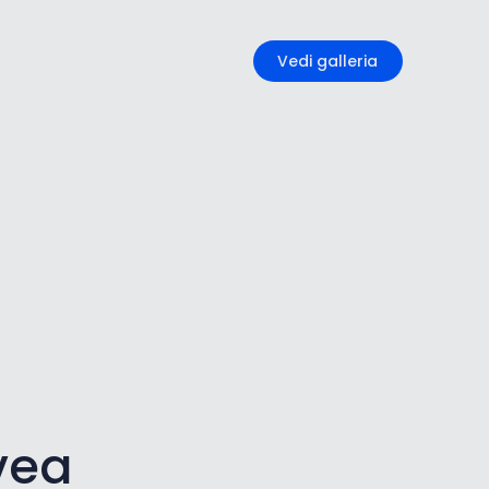
+2
Vedi galleria
vea