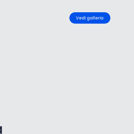
+5
Vedi galleria
a