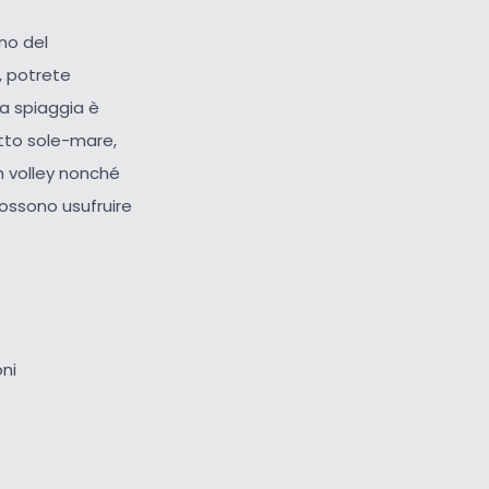
rno del
, potrete
La spiaggia è
etto sole-mare,
ch volley nonché
possono usufruire
oni