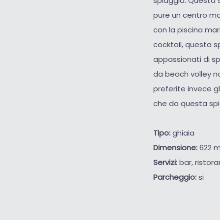
spiaggia. Questa s
pure un centro mas
con la piscina mar
cocktail, questa s
appassionati di sp
da beach volley n
preferite invece gl
che da questa spi
Tipo:
ghiaia
Dimensione:
622 m
Servizi:
bar, ristora
Parcheggio:
si