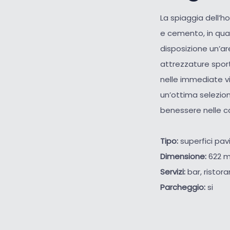
La spiaggia dell’h
e cemento, in quant
disposizione un’ar
attrezzature sporti
nelle immediate vi
un’ottima selezione
benessere nelle ca
Tipo:
superfici pa
Dimensione:
622 m
Servizi:
bar, ristora
Parcheggio:
si