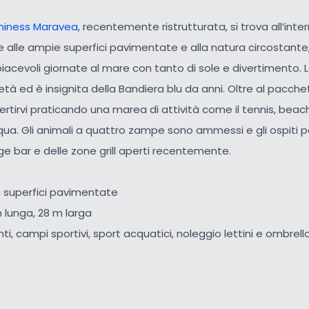
iness Maravea
, recentemente ristrutturata, si trova all’inte
 alle ampie superfici pavimentate e alla natura circostante
 piacevoli giornate al mare con tanto di sole e divertimento. 
età ed è insignita della Bandiera blu da anni. Oltre al pacch
vertirvi praticando una marea di attività come il tennis, bea
acqua. Gli animali a quattro zampe sono ammessi e gli ospiti 
nge bar e delle zone grill aperti recentemente.
, superfici pavimentate
 lunga, 28 m larga
nti, campi sportivi, sport acquatici, noleggio lettini e ombrell