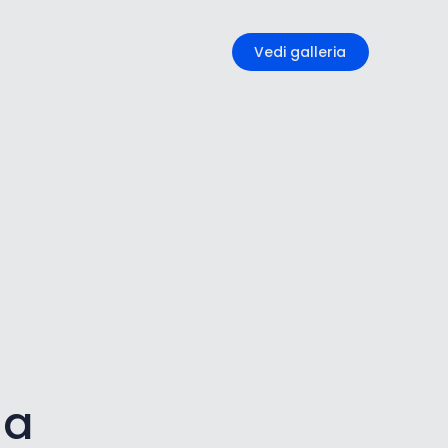
+7
Vedi galleria
na