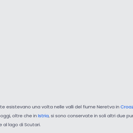
ste esistevano una volta nelle valli del fiume Neretva in
Croaz
oggi, oltre che in
Istria
, si sono conservate in soli altri due p
e al lago di Scutari.