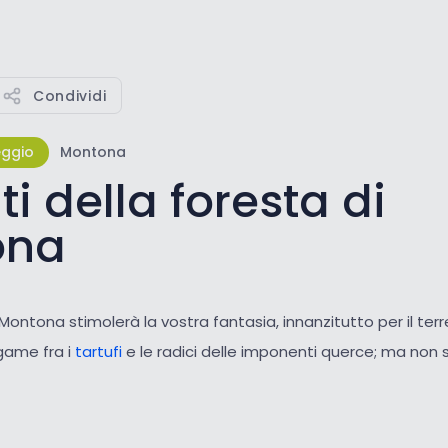
Condividi
ggio
Montona
i della foresta di
ona
 Montona stimolerà la vostra fantasia, innanzitutto per il terr
egame fra i
tartufi
e le radici delle imponenti querce; ma non 