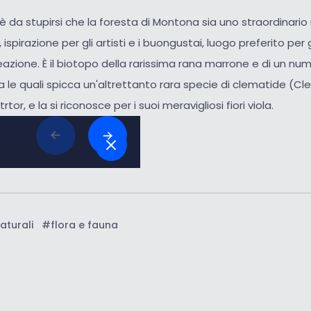
'è da stupirsi che la foresta di Montona sia uno straordina
, ispirazione per gli artisti e i buongustai, luogo preferito per 
reazione. È il biotopo della rarissima rana marrone e di un nu
a le quali spicca un'altrettanto rara specie di clematide (Clem
rtor, e la si riconosce per i suoi meravigliosi fiori viola.
a mappa
aturali
#flora e fauna