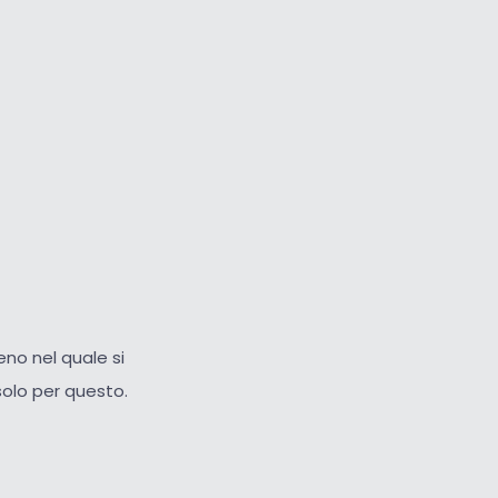
Cursore grande
Ripristina strumenti
eno nel quale si
solo per questo.