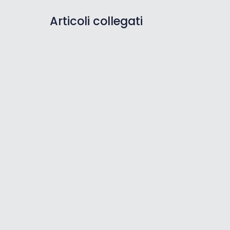
Articoli collegati
Il Camping Stella Maris è il
miglior campeggio per