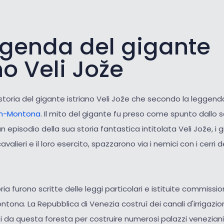
ggenda del gigante
no Veli Jože
 storia del gigante istriano Veli Jože che secondo la leggend
n-Montona
. Il mito del gigante fu preso come spunto dallo s
un episodio della sua storia fantastica intitolata Veli Jože, i g
avalieri e il loro esercito, spazzarono via i nemici con i cerri d
ria furono scritte delle leggi particolari e istituite commissio
ntona. La Repubblica di Venezia costruì dei canali d'irrigazion
i da questa foresta per costruire numerosi palazzi veneziani