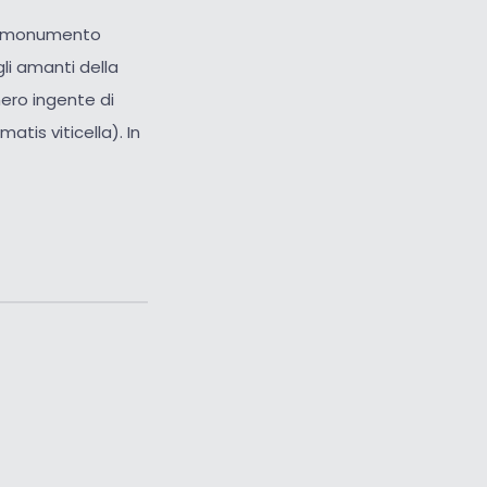
rio monumento
gli amanti della
mero ingente di
atis viticella). In