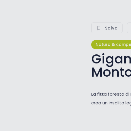
Salva
Natura & campe
Gigant
Mont
La fitta foresta di
crea un insolito l