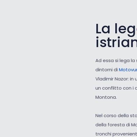
La le
istria
Ad essa si lega la
dintorni di
Motovu
Vladimir Nazor: in 
un conflitto con i c
Montona.
Nel corso della sto
della foresta di Mo
tronchi provenient