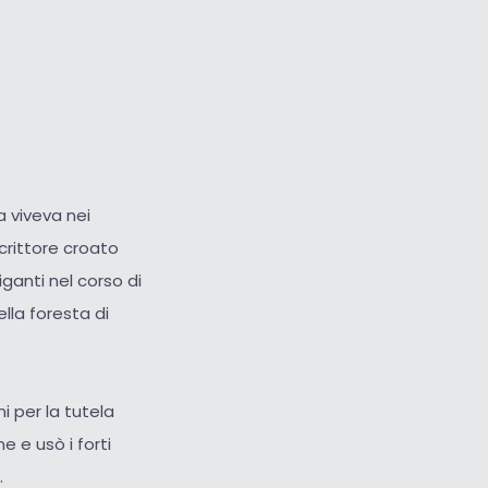
a viveva nei
crittore croato
iganti nel corso di
ella foresta di
ni per la tutela
e e usò i forti
.