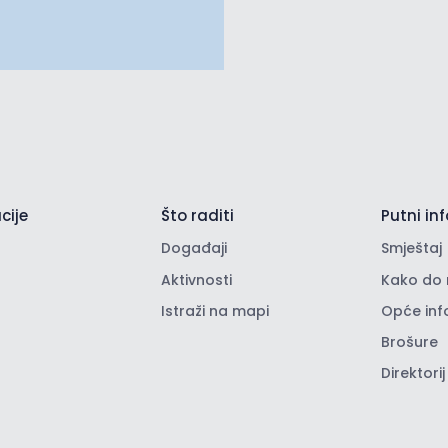
cije
Što raditi
Putni inf
Događaji
Smještaj
Aktivnosti
Kako do 
Istraži na mapi
Opće inf
Brošure
Direktorij