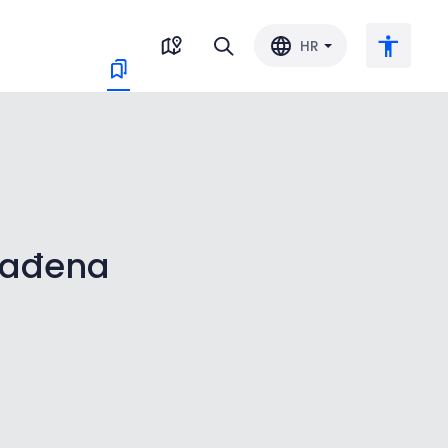
HR
Veliki tekst
Invertiraj boju
onađena
Crno-bijelo
Razmak slova
Razmak redova