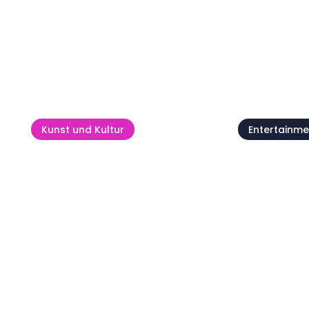
Alle anzeigen
Kunst und Kultur
Entertainme
Kids' Day
Bel Cant
09 Aug
11 Aug