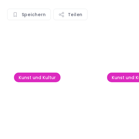
Speichern
Teilen
Alle anzeigen
Kunst und Kultur
Kunst und K
Die dunk
Kids' Day
Geheimni