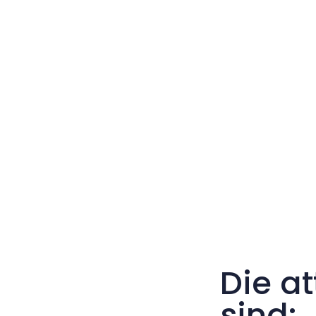
Die a
sind: