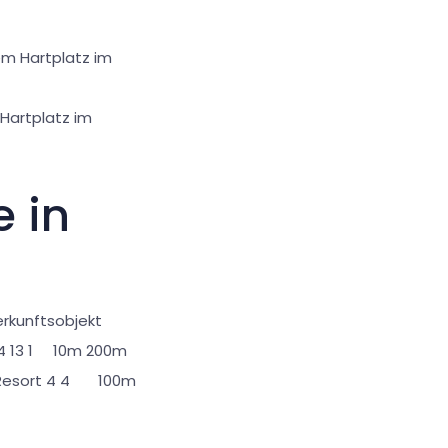
em Hartplatz im
Hartplatz im
e in
erkunftsobjekt
14 13 1 10m 200m
 Resort 4 4 100m
m