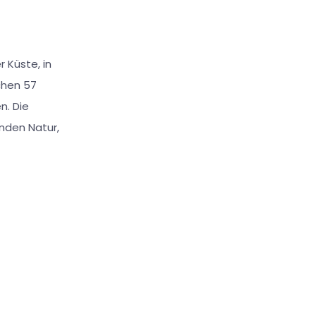
 Küste, in
chen 57
n. Die
nden Natur,