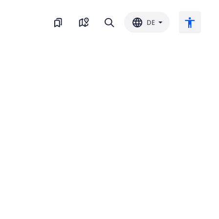
DE
Großer Text
Farbe umkehren
Schwarz-Weiss
Buchstaben-Abstand
Zeilenabstand