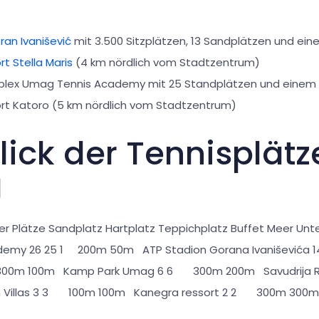
ran Ivanišević
mit 3.500 Sitzplätzen, 13 Sandplätzen und ein
rt Stella Maris
(4 km nördlich vom Stadtzentrum)
lex Umag Tennis Academy mit 25 Standplätzen und einem 
ort Katoro (5 km nördlich vom Stadtzentrum)
ick der Tennisplätz
g
er Plätze Sandplatz Hartplatz Teppichplatz Buffet Meer Unt
demy 26 25 1 200m 50m ATP Stadion Gorana Ivaniševića 
 300m 100m Kamp Park Umag 6 6 300m 200m Savudrija
ian Villas 3 3 100m 100m Kanegra ressort 2 2 300m 300