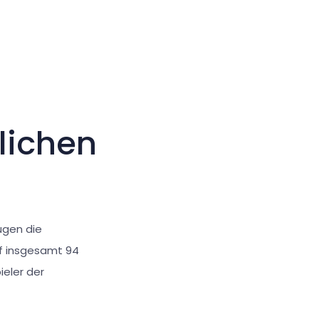
Großer Cursor
Werkzeuge zurücksetzen
lichen
ugen die
uf insgesamt 94
eler der