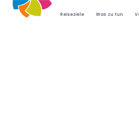
Reiseziele
Was zu tun
V