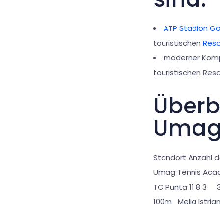
ATP Stadion Go
touristischen
Reso
moderner Komp
touristischen Res
Überbl
Uma
Standort Anzahl d
Umag Tennis Aca
TC Punta 11 8 3
100m Melia Istr