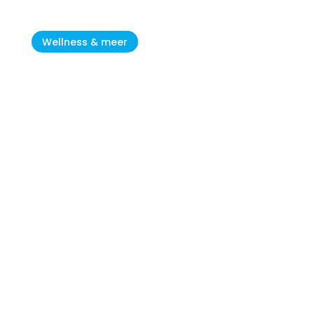
Wellness & meer
Novigrad – charmante
Küstenstadt in Istrien