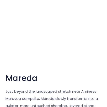
Mareda
Just beyond the landscaped stretch near Aminess
Maravea campsite, Mareda slowly transforms into a
quieter, more untouched shoreline. Layered stone