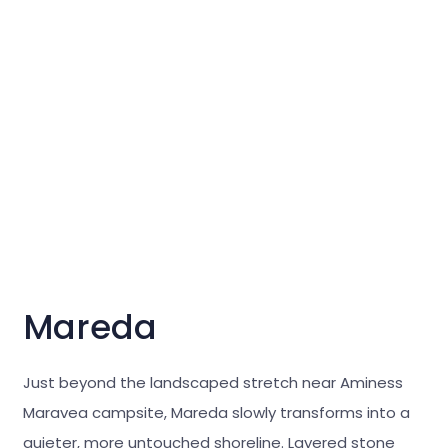
Mareda
Just beyond the landscaped stretch near Aminess
Maravea campsite, Mareda slowly transforms into a
quieter, more untouched shoreline. Layered stone