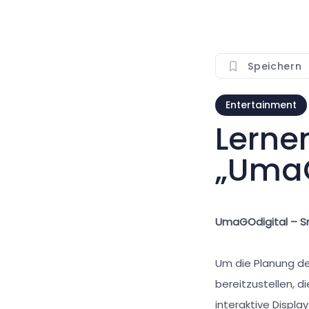
Speichern
Entertainment
Lerne
„UmaG
UmaGOdigital – S
Um die Planung de
bereitzustellen, d
interaktive Displa