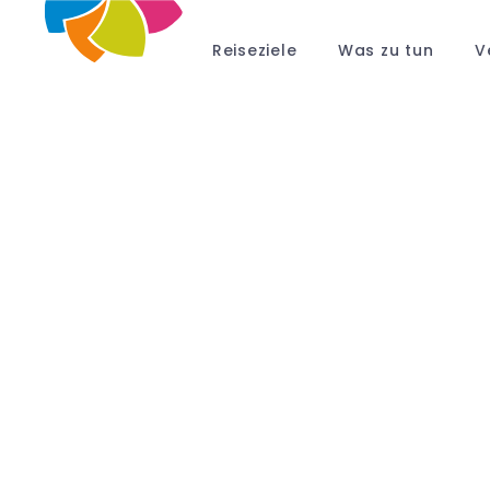
Reiseziele
Was zu tun
V