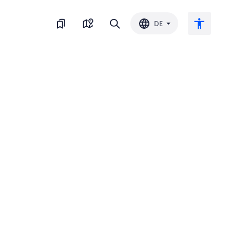
DE
Großer Text
Farbe umkehren
Schwarz-Weiss
Buchstaben-Abstand
Zeilenabstand