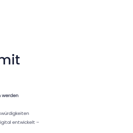
Großer Cursor
Werkzeuge zurücksetzen
mit
n werden
swürdigkeiten
gital entwickelt –