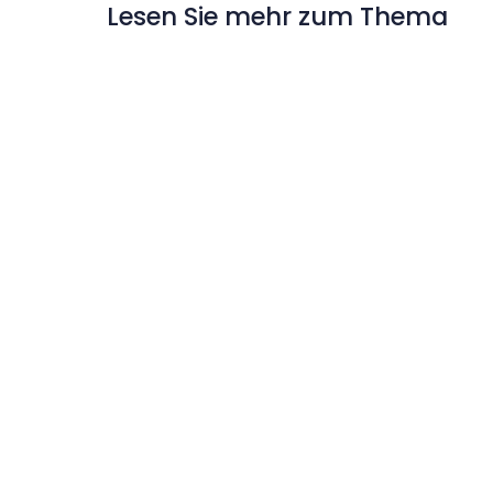
Lesen Sie mehr zum Thema
Wochenübersicht der
Veranstaltungen | 3.–9.
August