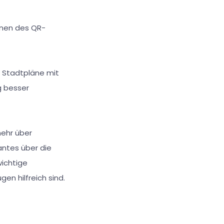
nnen des QR-
e Stadtpläne mit
g besser
mehr über
antes über die
ichtige
en hilfreich sind.