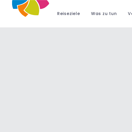
Reiseziele
Was zu tun
V