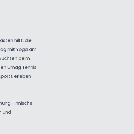
sten hilft, die
 Tag mit Yoga am
 Buchten beim
rten Umag Tennis
ports erleben
nung: Finnische
n und