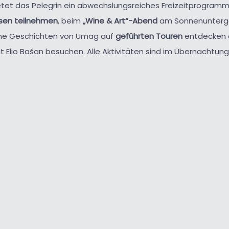
etet das Pelegrin ein abwechslungsreiches Freizeitprogram
sen teilnehmen
, beim
„Wine & Art“-Abend
am Sonnenunterga
ne Geschichten von Umag auf
geführten Touren
entdecken 
t Elio Bašan besuchen. Alle Aktivitäten sind im Übernachtungs