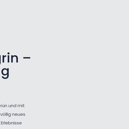
Großer Cursor
Werkzeuge zurücksetzen
rin –
ng
rün und mit
 völlig neues
Erlebnisse