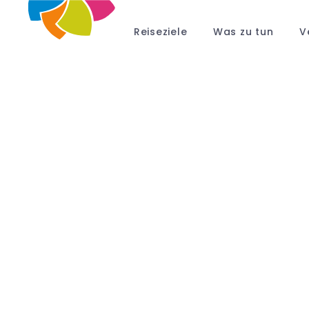
Reiseziele
Was zu tun
V