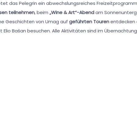
etet das Pelegrin ein abwechslungsreiches Freizeitprogram
sen teilnehmen
, beim
„Wine & Art“-Abend
am Sonnenunterga
ne Geschichten von Umag auf
geführten Touren
entdecken 
t Elio Bašan besuchen. Alle Aktivitäten sind im Übernachtungs