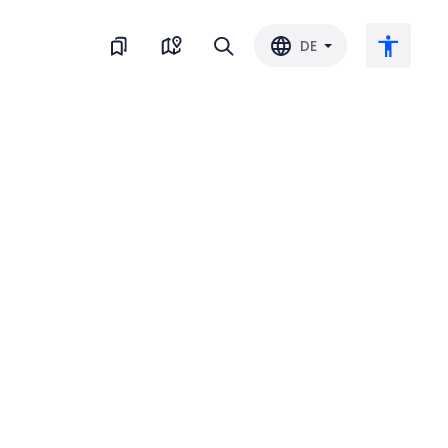
DE
Großer Text
Farbe umkehren
Schwarz-Weiss
Buchstaben-Abstand
Zeilenabstand