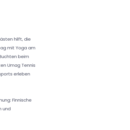
sten hilft, die
 Tag mit Yoga am
 Buchten beim
rten Umag Tennis
ports erleben
nung: Finnische
n und