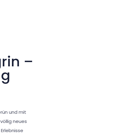
Großer Cursor
Werkzeuge zurücksetzen
rin –
ng
rün und mit
 völlig neues
Erlebnisse