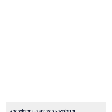
Die Kirche des Heiligen
Peregrinus in Zlatorog
Abonnieren Sie unseren Newsletter