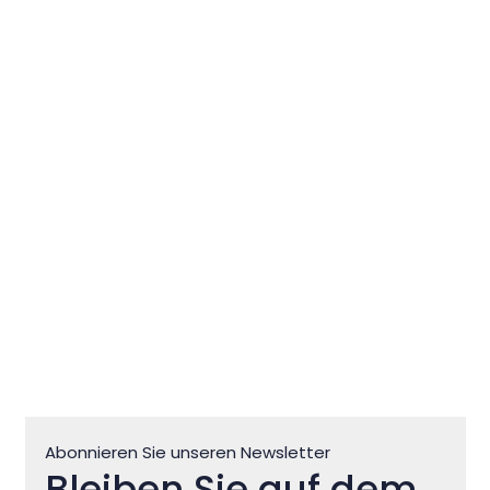
Die Kirche des Heiligen
Peregrinus in Zlatorog
Abonnieren Sie unseren Newsletter
Bleiben Sie auf dem