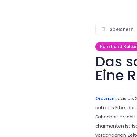
Speichern
Kunst und Kultur
Das s
Eine 
Grožnjan
, das als
sakrales Erbe, das
Schönheit erzählt
charmanten istris
vergangenen Zeiten