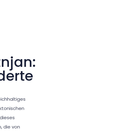
Großer Cursor
Werkzeuge zurücksetzen
njan:
derte
eichhaltiges
ektonischen
 dieses
, die von