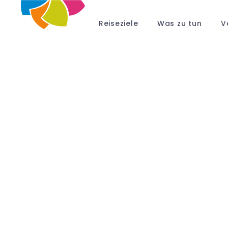
Reiseziele
Was zu tun
V