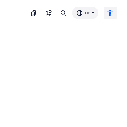
DE
Großer Text
Farbe umkehren
Schwarz-Weiss
Buchstaben-Abstand
Zeilenabstand