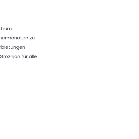
entrum
ommermonaten zu
arbietungen
rožnjan für alle