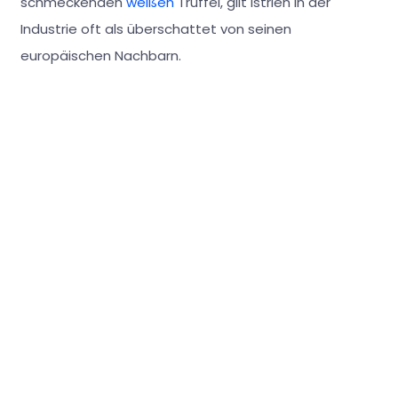
schmeckenden
weißen
Trüffel, gilt Istrien in der
Industrie oft als überschattet von seinen
europäischen Nachbarn.