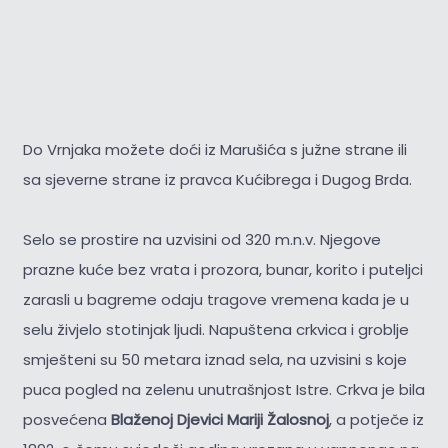
Do Vrnjaka možete doći iz Marušića s južne strane ili
sa sjeverne strane iz pravca Kućibrega i Dugog Brda.
Selo se prostire na uzvisini od 320 m.n.v. Njegove
prazne kuće bez vrata i prozora, bunar, korito i puteljci
zarasli u bagreme odaju tragove vremena kada je u
selu živjelo stotinjak ljudi. Napuštena crkvica i groblje
smješteni su 50 metara iznad sela, na uzvisini s koje
puca pogled na zelenu unutrašnjost Istre. Crkva je bila
posvećena
Blaženoj Djevici Mariji Žalosnoj
, a potječe iz