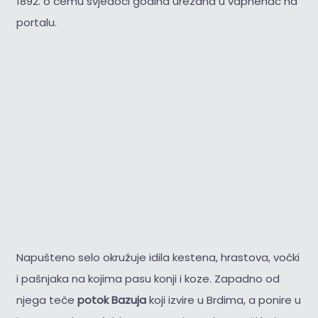
1892. o čemu svjedoči godina urezana u vapnenac na
portalu.
Napušteno selo okružuje idila kestena, hrastova, voćki
i pašnjaka na kojima pasu konji i koze. Zapadno od
njega teče
potok Bazuja
koji izvire u Brdima, a ponire u