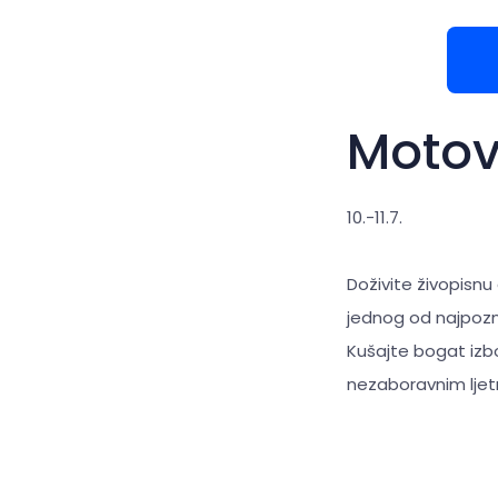
Motov
10.-11.7.
Doživite živopisn
jednog od najpoznat
Kušajte bogat izbo
nezaboravnim ljetn