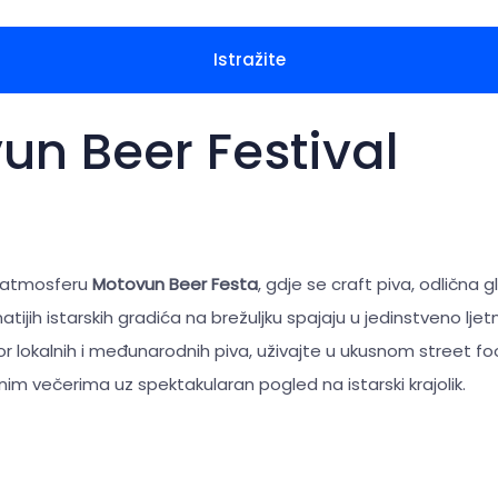
Istražite
un Beer Festival
u atmosferu
Motovun Beer Festa
, gdje se craft piva, odlična 
ijih istarskih gradića na brežuljku spajaju u jedinstveno ljet
r lokalnih i međunarodnih piva, uživajte u ukusnom street foo
im večerima uz spektakularan pogled na istarski krajolik.