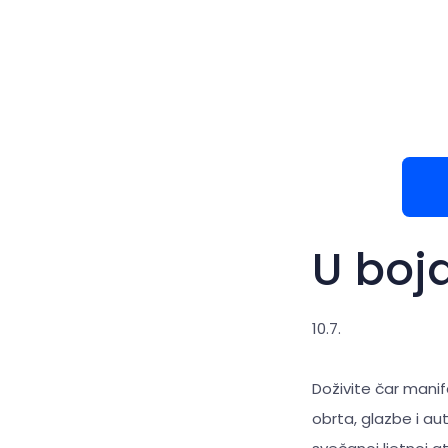
U boj
10.7.
Doživite čar mani
obrta, glazbe i aute