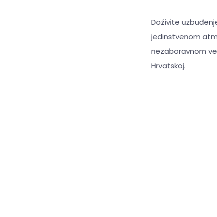
Doživite uzbuđenj
jedinstvenom atmo
nezaboravnom veče
Hrvatskoj.