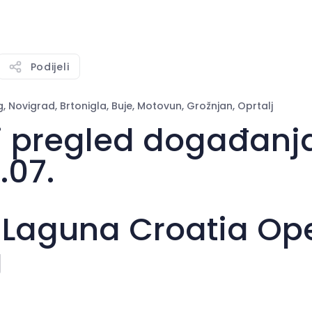
Podijeli
 Novigrad, Brtonigla, Buje, Motovun, Grožnjan, Oprtalj
i pregled događanja
.07.
 Laguna Croatia Op
g