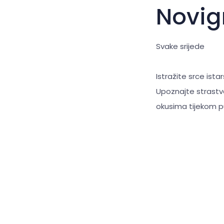
Novig
Svake srijede
Istražite srce ista
Upoznajte strastve
okusima tijekom p