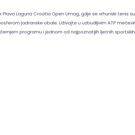
e Plava Laguna Croatia Open Umag, gdje se vrhunski tenis s
sferom jadranske obale. Uživajte u uzbudljivim ATP mečev
rnjem programu i jednom od najpoznatijih ljetnih sportski