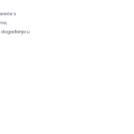
usreće s
ima,
h događanja u