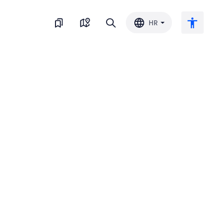
HR
Veliki tekst
Invertiraj boju
Crno-bijelo
Razmak slova
Razmak redova