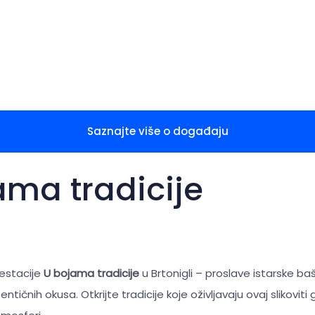
Saznajte više o događaju
ama tradicije
festacije
U bojama tradicije
u Brtonigli – proslave istarske baš
ntičnih okusa. Otkrijte tradicije koje oživljavaju ovaj slikoviti g