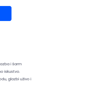
glazba i šarm
no iskustvo.
du, glazbi uživo i