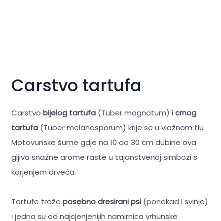
Carstvo tartufa
Carstvo
bijelog tartufa
(Tuber magnatum) i
crnog
tartufa
(Tuber melanosporum) krije se u vlažnom tlu
Motovunske šume gdje na 10 do 30 cm dubine ova
gljiva snažne arome raste u tajanstvenoj simbozi s
korjenjem drveća.
Tartufe traže
posebno dresirani psi
(ponekad i svinje)
i jedna su od najcjenjenijih namirnica vrhunske