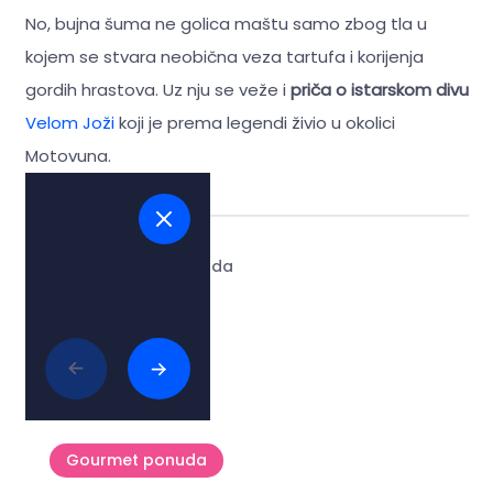
No, bujna šuma ne golica maštu samo zbog tla u
kojem se stvara neobična veza tartufa i korijenja
gordih hrastova. Uz nju se veže i
priča o istarskom divu
Velom Joži
koji je prema legendi živio u okolici
Motovuna.
Tags:
#tartufi
#priroda
Povezani članci
Gourmet ponuda