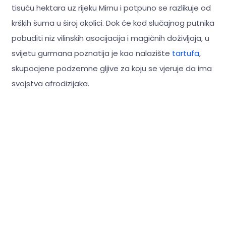
tisuću hektara uz rijeku Mirnu i potpuno se razlikuje od
krških šuma u široj okolici. Dok će kod slučajnog putnika
pobuditi niz vilinskih asocijacija i magičnih doživljaja, u
svijetu gurmana poznatija je kao nalazište
tartufa
,
skupocjene podzemne gljive za koju se vjeruje da ima
svojstva afrodizijaka.