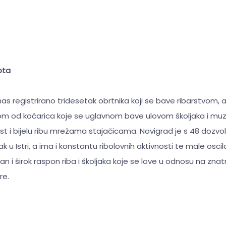
ota
as registrirano tridesetak obrtnika koji se bave ribarstvom, a 
om od koćarica koje se uglavnom bave ulovom školjaka i mu
list i bijelu ribu mrežama stajačicama. Novigrad je s 48 dozv
 jak u Istri, a ima i konstantu ribolovnih aktivnosti te male oscil
an i širok raspon riba i školjaka koje se love u odnosu na zn
re.