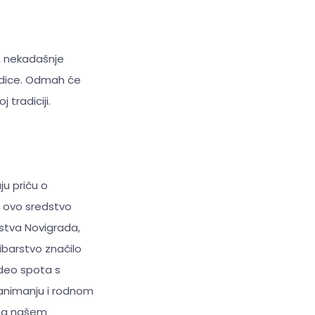
, nekadašnje
rodice. Odmah će
 tradiciji.
aju priču o
du ovo sredstvo
rstva Novigrada,
ibarstvo značilo
ideo spota s
zanimanju i rodnom
e na našem