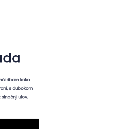
Veliki kursor
Resetiraj alate
rada
eći ribare kako
strani, s dubokom
sinoćnji ulov.