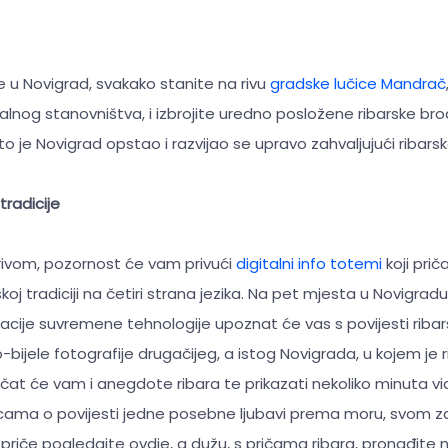
 u Novigrad, svakako stanite na rivu
gradske lučice Mandrač
kalnog stanovništva, i izbrojite uredno posložene ribarske b
o je Novigrad opstao i razvijao se upravo zahvaljujući ribarskoj
tradicije
ivom, pozornost će vam privući
digitalni info totemi
koji prič
koj tradiciji na četiri strana jezika. Na pet mjesta u Novigra
acije suvremene tehnologije upoznat će vas s povijesti riba
bijele fotografije drugačijeg, a istog Novigrada, u kojem je r
pričat će vam i anegdote ribara te prikazati nekoliko minuta v
nicama o povijesti jedne posebne ljubavi prema moru, svom 
ju priče pogledajte ovdje, a dužu, s pričama ribara, pronađit