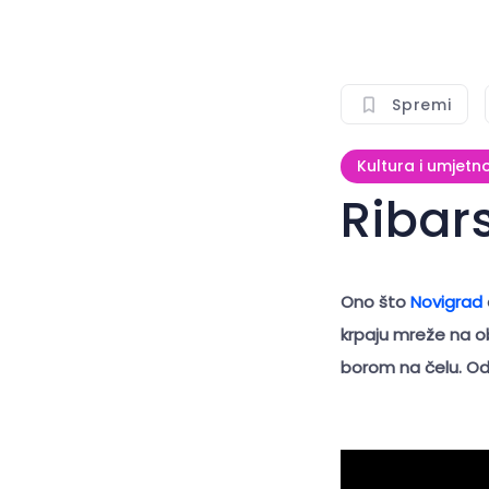
Spremi
Kultura i umjetn
Ribar
Ono što
Novigrad
krpaju mreže na oba
borom na čelu. Od 