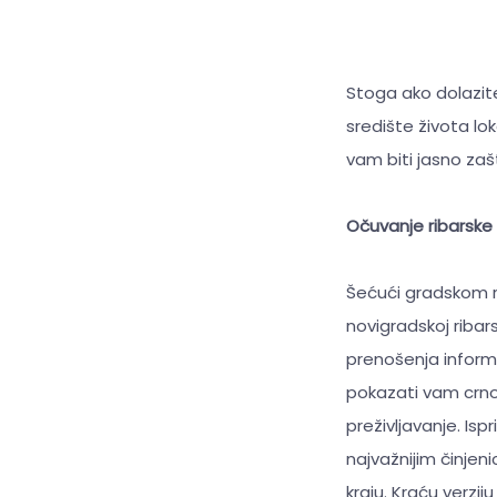
Stoga ako dolazite
središte života lo
vam biti jasno zašt
Očuvanje ribarske 
Šećući gradskom r
novigradskoj ribars
prenošenja inform
pokazati vam crno-
preživljavanje. Is
najvažnijim činje
kraju. Kraću verzi