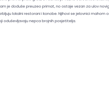
zam je doduše preuzeo primat, no ostaje vezan za ulov novigr
rbljuju lokalni restorani i konobe. Njihovi se jelovnici mahom os
i oduševljavaju nepca brojnih posjetitelja.