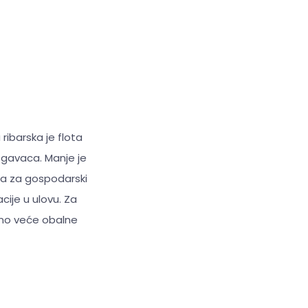
ribarska je flota
zgavaca. Manje je
ola za gospodarski
acije u ulovu. Za
atno veće obalne