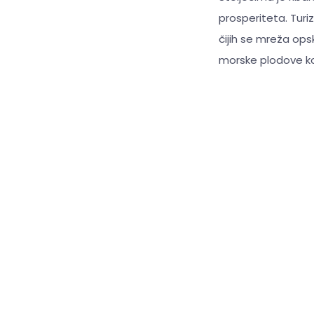
prosperiteta. Turi
čijih se mreža opsk
morske plodove koj