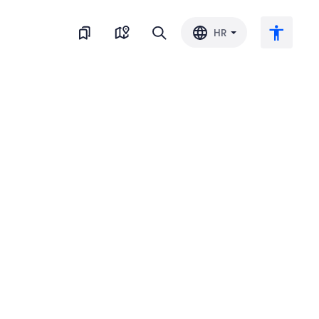
HR
Veliki tekst
Invertiraj boju
Crno-bijelo
Razmak slova
Razmak redova