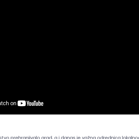
rstvo prehranjivalo grad, a i danas je važna odrednica lokalnog