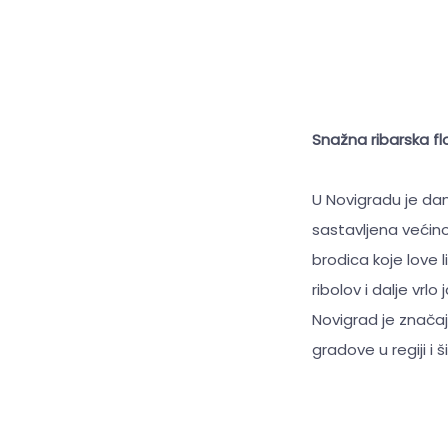
Snažna ribarska fl
U Novigradu je dan
sastavljena većin
brodica koje love 
ribolov i dalje vrlo
Novigrad je značaj
gradove u regiji i ši