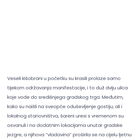
Veseli kišobrani u početku su krasili prolaze samo
tijekom održavanja manifestacije, i to duž dviju ulica
koje vode do središnjega gradskog trga. Međutim,
kako su naišli na sveopće oduševljenje gostiju, ali i
lokalnog stanovništva, šareni uresi s vremenom su
osvanuli i na dodatnim lokacijama unutar gradske
jezgre, a njihova “vladavina” proširila se na cijelu ljetnu