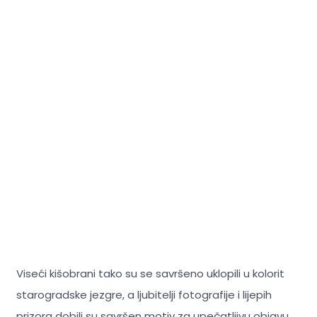
Viseći kišobrani tako su se savršeno uklopili u kolorit
starogradske jezgre, a ljubitelji fotografije i lijepih
prizora dobili su savršen motiv za upečatljivu objavu